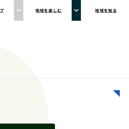
プ
地域を楽しむ
地域を知る