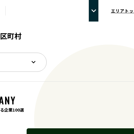
エリアトッ
区町村
ANY
る企業100選