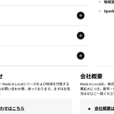
地域
茨城
エリア
青森
エリア
Spork
新潟
エリア
栃木
エリア
岩手
エリア
滋賀
エリア
富山
エリア
群馬
エリア
宮城
エリア
鳥取
エリア
京都
エリア
石川
エリア
埼玉
エリア
秋田
エリア
せ
会社概要
福岡
エリア
ade In Localシリーズおよび地域を代表する
Made In Loca
島根
エリア
大阪市
エリア
てのお問い合わせ等、承っております。まずはお気
業拡大につき、新卒・
福井
エリア
千葉
エリア
。
方はぜひご一読くださ
山形
エリア
佐賀
エリア
岡山
エリア
わせはこちら
会社概要
北摂
エリア
長野
エリア