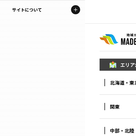
地域を代表する企業100選
記事ライター
サイトについて
岩手
プレスリリース
アンバサダー
私たちの理念
宮城
行政連携記事
お問い合わせ
MILCプロジェクト
秋田
運営会社情報
選出企業特別対談
エリア
山形
Localist
北海道・東
SDGsの先駆者
福島
イベント
茨城
関東
飲食店
栃木
地域豆知識
中部・北陸