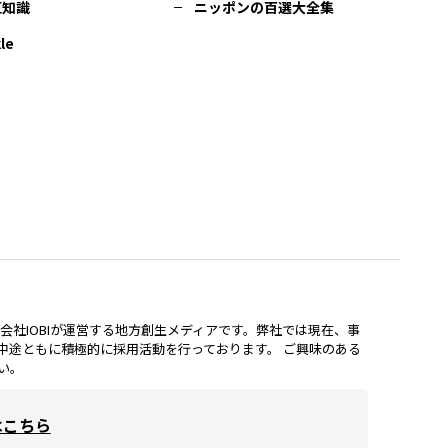
豆知識
ニッポンの百選大全集
le
lは、株式会社IOBIが運営する地方創生メディアです。弊社では現在、事
中途ともに積極的に採用活動を行っております。 ご興味のある
い。
はこちら