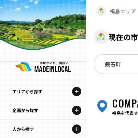
福島エリア
現在の市
エリアから探す
COMP
企画から探す
北海道
福島を代表す
特集コンテンツ
人から探す
青森