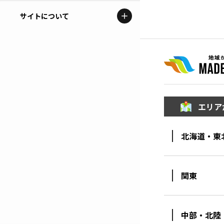
地域を代表する企業100選
記事ライター
サイトについて
岩手
プレスリリース
アンバサダー
私たちの理念
宮城
行政連携記事
お問い合わせ
MILCプロジェクト
秋田
運営会社情報
選出企業特別対談
エリア
山形
Localist
北海道・東
SDGsの先駆者
福島
イベント
茨城
関東
飲食店
栃木
地域豆知識
中部・北陸