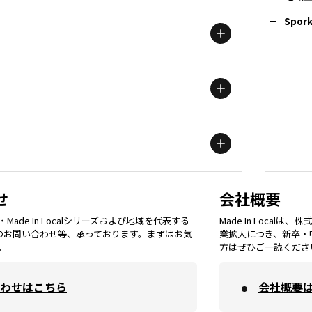
青森
エリア
Spork
新潟
エリア
栃木
エリア
岩手
エリア
滋賀
エリア
富山
エリア
群馬
エリア
宮城
エリア
鳥取
エリア
京都
エリア
石川
エリア
埼玉
エリア
秋田
エリア
せ
会社概要
福岡
エリア
ade In Localシリーズおよび地域を代表する
Made In Loca
島根
エリア
大阪市
エリア
てのお問い合わせ等、承っております。まずはお気
業拡大につき、新卒・
福井
エリア
千葉
エリア
。
方はぜひご一読くださ
山形
エリア
佐賀
エリア
岡山
エリア
わせはこちら
会社概要
北摂
エリア
長野
エリア
東京23区
エリア
福島
エリア