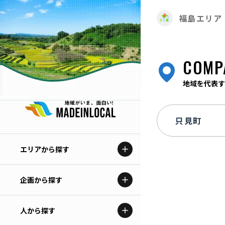
福島エリア
COMP
地域を代表す
エリアから探す
企画から探す
北海道
特集コンテンツ
人から探す
青森