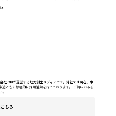
le
lは、株式会社IOBIが運営する地方創生メディアです。弊社では現在、事
中途ともに積極的に採用活動を行っております。 ご興味のある
い。
はこちら