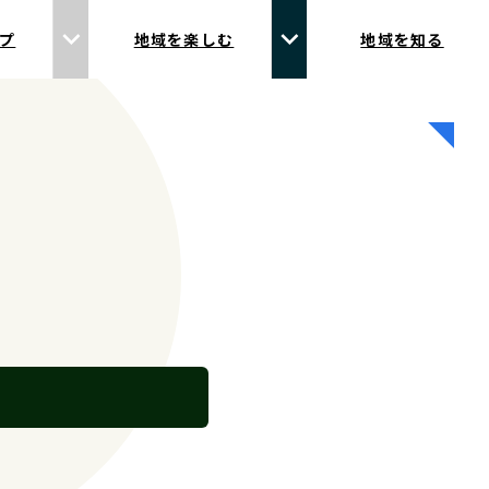
プ
地域を楽しむ
地域を知る