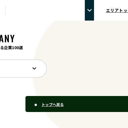
エリアトッ
ANY
る企業100選
トップへ戻る