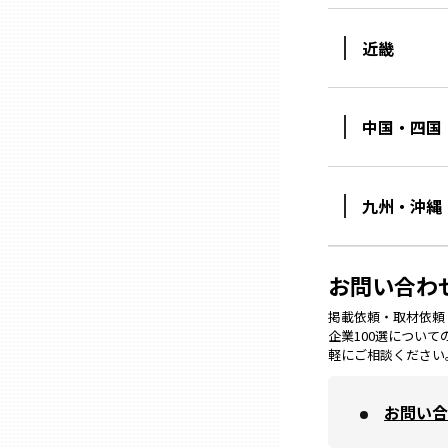
ニッポンの百選大全集
群馬
近畿
Sporkle
埼玉
中国・四国
千葉
東京23区
九州・沖縄
多摩地域
お問い合わ
掲載依頼・取材依頼・M
神奈川
企業100選につい
軽にご相談ください
新潟
お問い合
富山