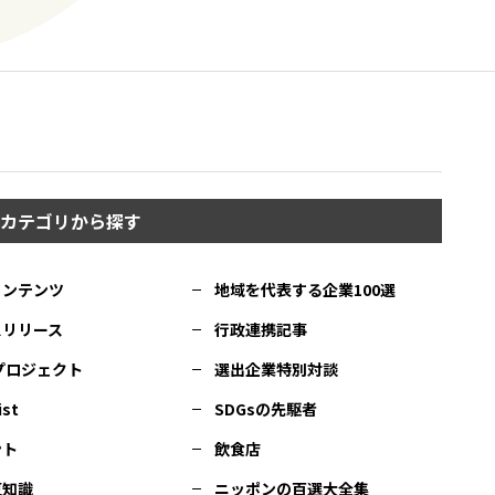
カテゴリから探す
コンテンツ
地域を代表する企業100選
スリリース
行政連携記事
Cプロジェクト
選出企業特別対談
ist
SDGsの先駆者
ント
飲食店
豆知識
ニッポンの百選大全集