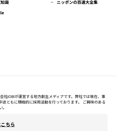
豆知識
ニッポンの百選大全集
le
lは、株式会社IOBIが運営する地方創生メディアです。弊社では現在、事
中途ともに積極的に採用活動を行っております。 ご興味のある
い。
はこちら