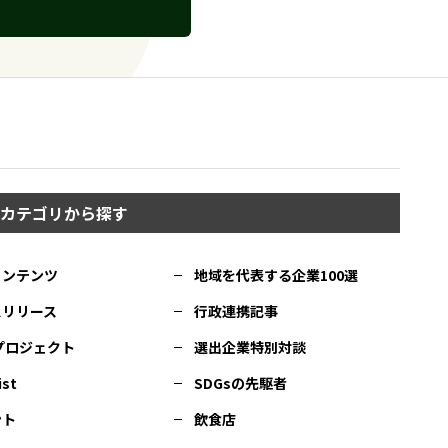
カテゴリから探す
コンテンツ
地域を代表する企業100選
スリリース
行政連携記事
Cプロジェクト
選出企業特別対談
ist
SDGsの先駆者
ント
飲食店