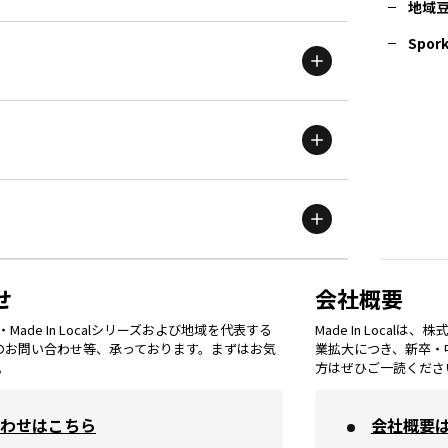
地域
茨城
エリア
青森
エリア
Spork
新潟
エリア
栃木
エリア
岩手
エリア
滋賀
エリア
富山
エリア
群馬
エリア
宮城
エリア
鳥取
エリア
京都
エリア
石川
エリア
埼玉
エリア
秋田
エリア
せ
会社概要
福岡
エリア
ade In Localシリーズおよび地域を代表する
Made In Loca
島根
エリア
大阪市
エリア
てのお問い合わせ等、承っております。まずはお気
業拡大につき、新卒・
福井
エリア
千葉
エリア
。
方はぜひご一読くださ
山形
エリア
佐賀
エリア
岡山
エリア
わせはこちら
会社概要
北摂
エリア
長野
エリア