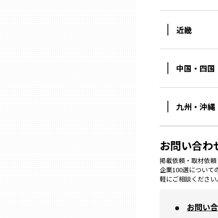
ニッポンの百選大全集
群馬
Sporkle
近畿
埼玉
中国・四国
千葉
東京23区
九州・沖縄
多摩地域
お問い合わ
神奈川
掲載依頼・取材依頼・M
企業100選につい
軽にご相談ください
新潟
お問い合
富山