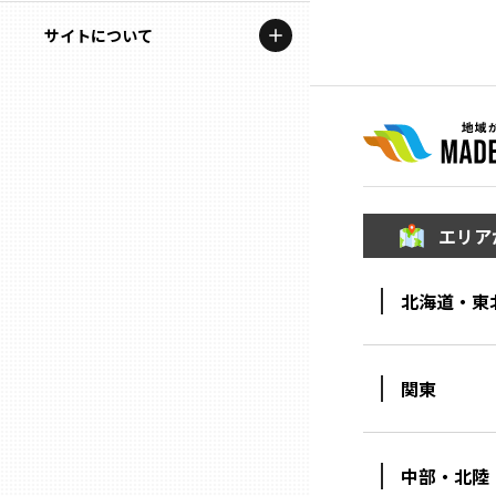
地域を代表する企業100選
記事ライター
サイトについて
岩手
プレスリリース
アンバサダー
私たちの理念
宮城
行政連携記事
お問い合わせ
MILCプロジェクト
秋田
運営会社情報
選出企業特別対談
エリア
山形
Localist
北海道・東
SDGsの先駆者
福島
イベント
茨城
関東
飲食店
栃木
地域豆知識
中部・北陸