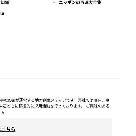
豆知識
ニッポンの百選大全集
le
lは、株式会社IOBIが運営する地方創生メディアです。弊社では現在、事
中途ともに積極的に採用活動を行っております。 ご興味のある
い。
はこちら