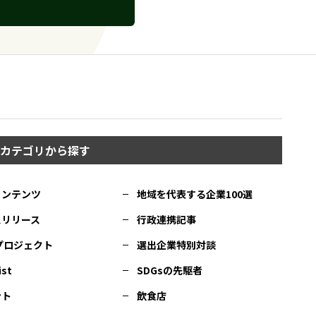
カテゴリから探す
コンテンツ
地域を代表する企業100選
スリリース
行政連携記事
Cプロジェクト
選出企業特別対談
ist
SDGsの先駆者
ント
飲食店