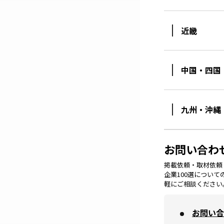
ニッポンの百選大全集
群馬
Sporkle
近畿
埼玉
中国・四国
千葉
東京23区
九州・沖縄
多摩地域
お問い合わ
神奈川
掲載依頼・取材依頼・M
企業100選につい
軽にご相談ください
新潟
お問い合
富山