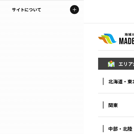
地域を代表する企業100選
記事ライター
サイトについて
岩手
プレスリリース
アンバサダー
私たちの理念
宮城
行政連携記事
お問い合わせ
MILCプロジェクト
秋田
運営会社情報
選出企業特別対談
エリア
山形
Localist
北海道・東
SDGsの先駆者
福島
イベント
茨城
関東
飲食店
栃木
地域豆知識
中部・北陸