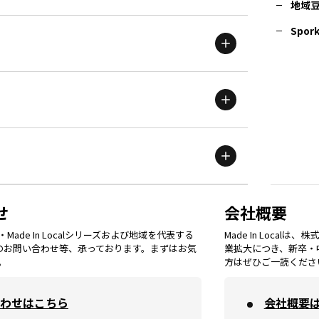
地域
茨城
エリア
青森
エリア
Spork
新潟
エリア
栃木
エリア
岩手
エリア
滋賀
エリア
富山
エリア
群馬
エリア
宮城
エリア
鳥取
エリア
京都
エリア
石川
エリア
埼玉
エリア
秋田
エリア
せ
会社概要
福岡
エリア
ade In Localシリーズおよび地域を代表する
Made In Loca
島根
エリア
大阪市
エリア
てのお問い合わせ等、承っております。まずはお気
業拡大につき、新卒・
福井
エリア
千葉
エリア
。
方はぜひご一読くださ
山形
エリア
佐賀
エリア
岡山
エリア
わせはこちら
会社概要
北摂
エリア
長野
エリア