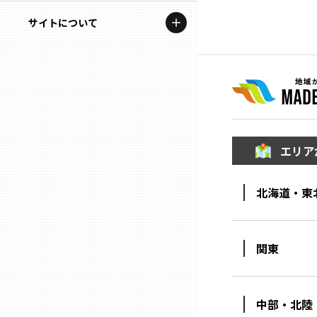
地域を代表する企業100選
記事ライター
サイトについて
岩手
プレスリリース
アンバサダー
私たちの理念
宮城
行政連携記事
お問い合わせ
MILCプロジェクト
秋田
運営会社情報
選出企業特別対談
エリア
山形
Localist
北海道・東
SDGsの先駆者
福島
イベント
茨城
関東
飲食店
栃木
地域豆知識
中部・北陸