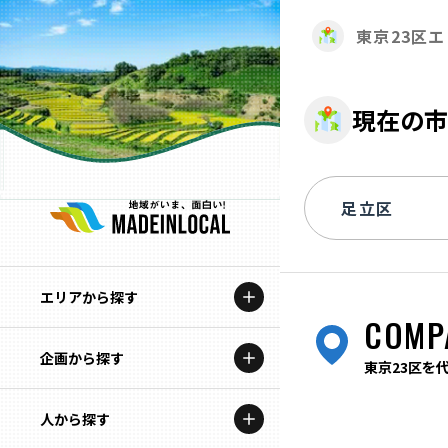
東京23区
現在の市
エリアから探す
COMP
企画から探す
北海道
東京23区を
特集コンテンツ
人から探す
青森