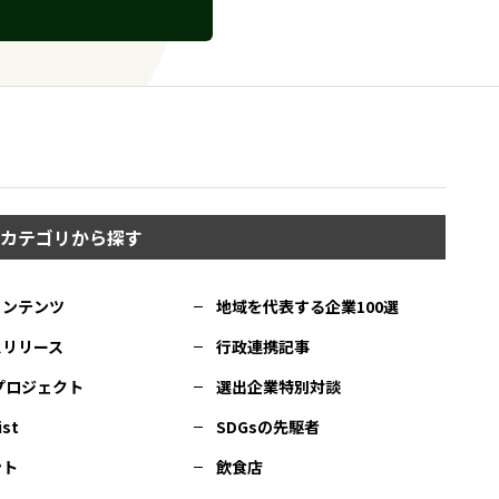
カテゴリから探す
コンテンツ
地域を代表する企業100選
スリリース
行政連携記事
Cプロジェクト
選出企業特別対談
ist
SDGsの先駆者
ント
飲食店