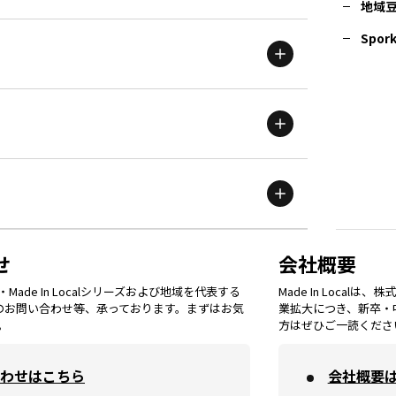
地域
茨城
エリア
青森
エリア
Spork
新潟
エリア
栃木
エリア
岩手
エリア
滋賀
エリア
富山
エリア
群馬
エリア
宮城
エリア
鳥取
エリア
京都
エリア
石川
エリア
埼玉
エリア
秋田
エリア
せ
会社概要
福岡
エリア
ade In Localシリーズおよび地域を代表する
Made In Loca
島根
エリア
大阪市
エリア
てのお問い合わせ等、承っております。まずはお気
業拡大につき、新卒・
福井
エリア
千葉
エリア
。
方はぜひご一読くださ
山形
エリア
佐賀
エリア
岡山
エリア
わせはこちら
会社概要
北摂
エリア
長野
エリア