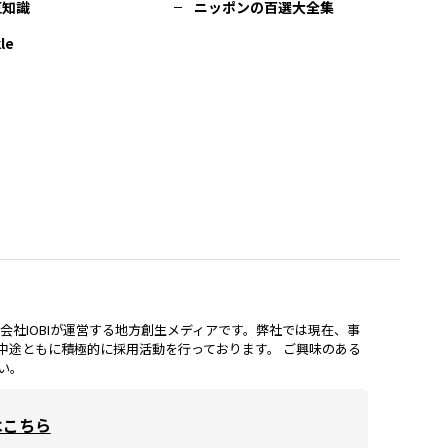
豆知識
ニッポンの百選大全集
le
lは、株式会社IOBIが運営する地方創生メディアです。弊社では現在、事
中途ともに積極的に採用活動を行っております。 ご興味のある
い。
はこちら