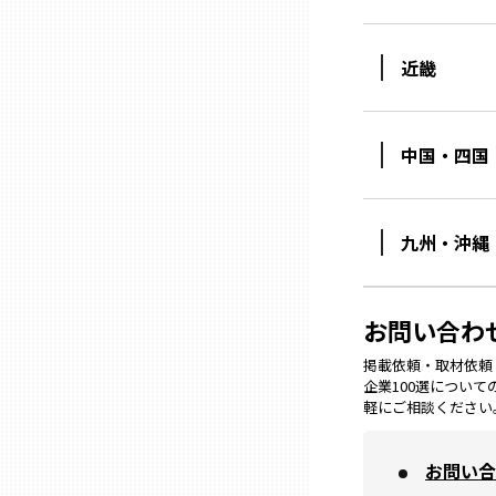
ニッポンの百選大全集
群馬
Sporkle
近畿
埼玉
中国・四国
千葉
東京23区
九州・沖縄
多摩地域
お問い合わ
神奈川
掲載依頼・取材依頼・M
企業100選につい
軽にご相談ください
新潟
お問い合
富山