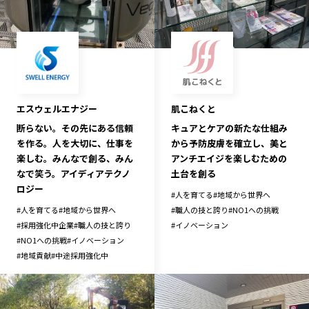
宮崎エリア
鹿児島エリア
沖縄エリア
カテゴリから探す
エスウェルエナジー
肌こねくと
特集コンテンツ
地域を代表する 企業100選
断らない。その先にある信頼
キュアとケアの新たな仕組み
プレスリリース
行政連携記事
を作る。人を大切に、仕事を
から予防皮膚を確立し、美と
MILCプロジェクト
選出企業特別対談
楽しむ。みんなで創る、みん
アンチエイジを楽しむための
なで笑う。アイディアテクノ
土台を創る
Localist
SDGsの先駆者
ロジー
#
人を育てる
#
地域から世界へ
イベント
飲食店
#
人を育てる
#
地域から世界へ
#
職人の技と誇り
#
NO1への挑戦
地域豆知識
ニッポンの百選大全集
#
採用強化中企業
#
職人の技と誇り
#
イノベーション
#
NO1への挑戦
#
イノベーション
Sporkle
#
地域貢献
#
中途採用強化中
「人」から探す