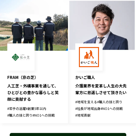
かいご職人
FRAM（京の芝）
介護業界を変革し人生の大先
人工芝・外構事業を通して、
輩方に恩返しさせて頂きたい
ひとびとの豊かな暮らしと笑
顔に貢献する
#
地域を支える
#
職人の技と誇り
#
社長が地域出身
#
NO1への挑戦
#
若手の活躍
#
創業5年以内
#
地域貢献
#
職人の技と誇り
#
NO1への挑戦