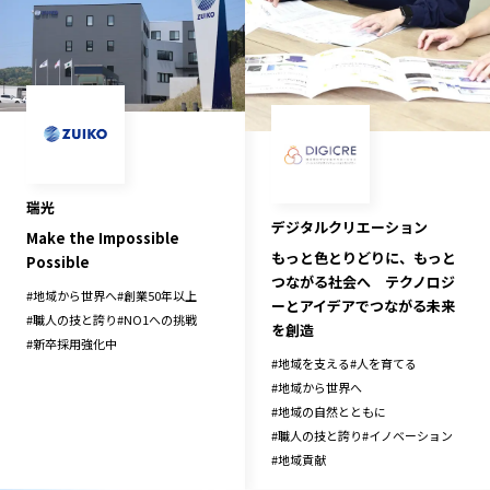
瑞光
デジタルクリエーション
Make the Impossible
もっと色とりどりに、もっと
Possible
つながる社会へ テクノロジ
#
地域から世界へ
#
創業50年以上
ーとアイデアでつながる未来
#
職人の技と誇り
#
NO1への挑戦
を創造
#
新卒採用強化中
#
地域を支える
#
人を育てる
#
地域から世界へ
#
地域の自然とともに
#
職人の技と誇り
#
イノベーション
#
地域貢献