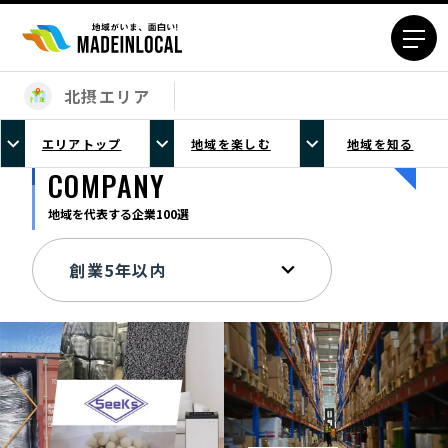
北摂エリア
エリアから探す
エリアトップ
地域を楽しむ
地域を知る
北海道エリア
青森エリア
COMPANY
岩手エリア
宮城エリア
地域を代表する企業100選
秋田エリア
山形エリア
福島エリア
茨城エリア
栃木エリア
群馬エリア
埼玉エリア
千葉エリア
東京23区エリア
多摩エリア
神奈川エリア
新潟エリア
富山エリア
石川エリア
福井エリア
山梨エリア