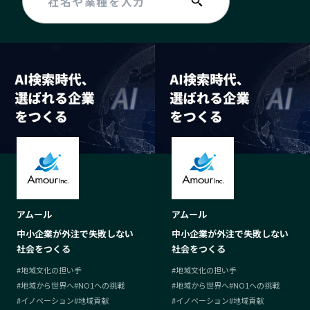
アムール
アムール
中小企業が外注で失敗しない
中小企業が外注で失敗しない
社会をつくる
社会をつくる
#
地域文化の担い手
#
地域文化の担い手
#
地域から世界へ
#
NO1への挑戦
#
地域から世界へ
#
NO1への挑戦
#
イノベーション
#
地域貢献
#
イノベーション
#
地域貢献