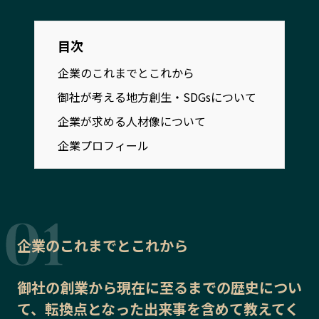
宮崎エリア
鹿児島エリア
沖縄エリア
目次
企業のこれまでとこれから
カテゴリから探す
御社が考える地方創生・SDGsについて
特集コンテンツ
企業が求める人材像について
地域を代表する 企業100選
プレスリリース
行政連携記事
企業プロフィール
MILCプロジェクト
選出企業特別対談
Localist
SDGsの先駆者
イベント
飲食店
地域豆知識
ニッポンの百選大全集
企業のこれまでとこれから
Sporkle
御社の
創業から現在に至るまでの歴史
につい
て、転換点となった出来事を含めて教えてく
「人」から探す