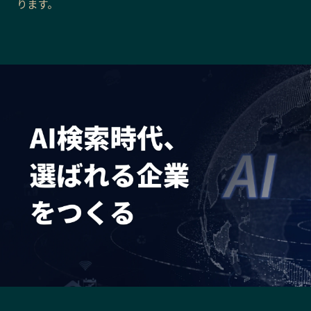
ります。
長野エリア
岐阜エリア
静岡エリア
愛知エリア
三重エリア
滋賀エリア
京都エリア
大阪市エリア
北摂エリア
堺・泉州エリア
河内エリア
兵庫エリア
奈良エリア
和歌山エリア
鳥取エリア
島根エリア
岡山エリア
広島エリア
山口エリア
徳島エリア
香川エリア
愛媛エリア
高知エリア
福岡エリア
佐賀エリア
長崎エリア
熊本エリア
大分エリア