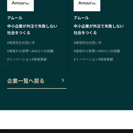
アムール
アムール
中小企業が外注で失敗しない
中小企業が外注で失敗しない
社会をつくる
社会をつくる
#
地域文化の担い手
#
地域文化の担い手
#
地域から世界へ
#
NO1への挑戦
#
地域から世界へ
#
NO1への挑戦
#
イノベーション
#
地域貢献
#
イノベーション
#
地域貢献
企業一覧へ戻る