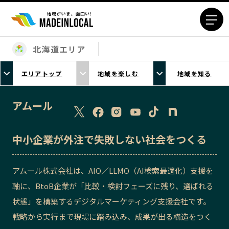
北海道エリア
エリアから探す
エリアトップ
地域を楽しむ
地域を知る
北海道エリア
青森エリア
岩手エリア
宮城エリア
アムール
秋田エリア
山形エリア
福島エリア
茨城エリア
中小企業が外注で失敗しない社会をつくる
栃木エリア
群馬エリア
埼玉エリア
千葉エリア
アムール株式会社は、AIO／LLMO（AI検索最適化）支援を
東京23区エリア
多摩エリア
軸に、BtoB企業が「比較・検討フェーズに残り、選ばれる
神奈川エリア
新潟エリア
状態」を構築するデジタルマーケティング支援会社です。
富山エリア
石川エリア
戦略から実行まで現場に踏み込み、成果が出る構造をつく
福井エリア
山梨エリア