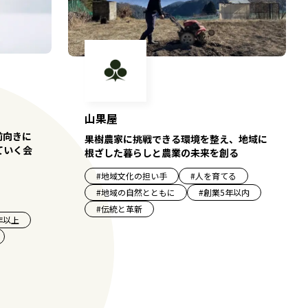
山果屋
前向きに
果樹農家に挑戦できる環境を整え、地域に
ていく会
根ざした暮らしと農業の未来を創る
#
地域文化の担い手
#
人を育てる
#
地域の自然とともに
#
創業5年以内
#
伝統と革新
年以上