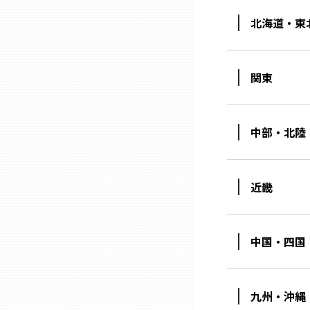
北海道・東
三重
滋賀
関東
京都
中部・北陸
大阪市
近畿
北摂
中国・四国
堺・泉州
河内
九州・沖縄