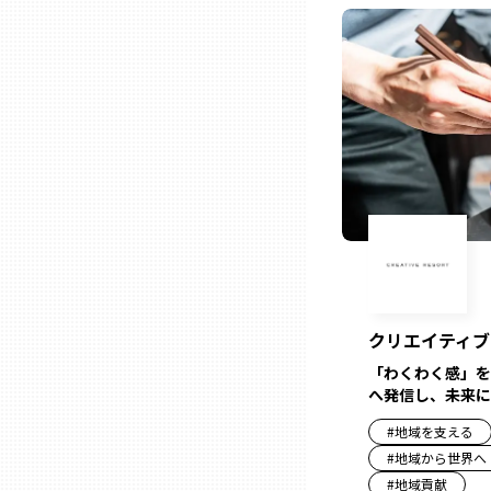
ニッポンの百選大全集
群馬
Sporkle
埼玉
千葉
東京23区
多摩地域
クリエイティブ
神奈川
「わくわく感」を
へ発信し、未来に
新潟
#
地域を支える
#
地域から世界へ
#
地域貢献
富山