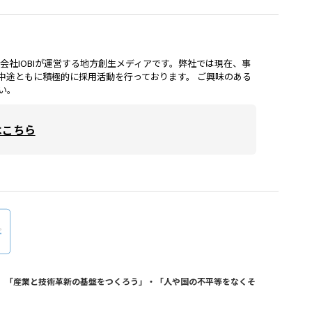
lは、株式会社IOBIが運営する地方創生メディアです。弊社では現在、事
中途ともに積極的に採用活動を行っております。 ご興味のある
い。
はこちら
おり、「産業と技術革新の基盤をつくろう」・「人や国の不平等をなくそ