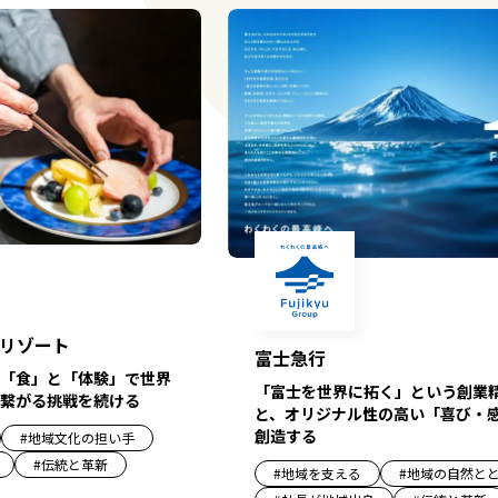
リゾート
富士急行
「食」と「体験」で世界
「富士を世界に拓く」という創業
繋がる挑戦を続ける
と、オリジナル性の高い「喜び・
創造する
#
地域文化の担い手
#
伝統と革新
#
地域を支える
#
地域の自然と