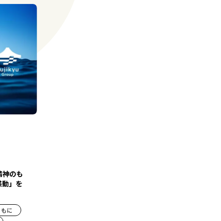
精神のも
感動」を
ともに