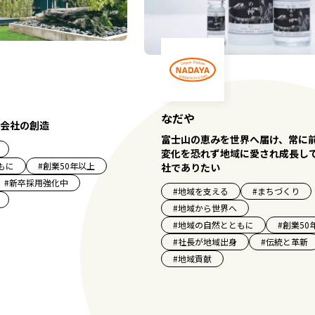
なだや
会社の創造
富士山の恵みを世界へ届け、常に
変化を恐れず地域に愛され成長し
もに
#
創業50年以上
社でありたい
#
新卒採用強化中
#
地域を支える
#
まちづくり
#
地域から世界へ
#
地域の自然とともに
#
創業50
#
社長が地域出身
#
伝統と革新
#
地域貢献