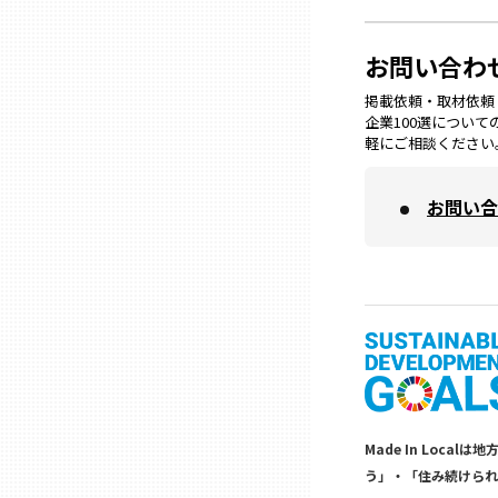
兵庫
お問い合わ
奈良
掲載依頼・取材依頼・M
企業100選につい
軽にご相談ください
和歌山
お問い合
鳥取
島根
岡山
広島
Made In Lo
う」・「住み続けられ