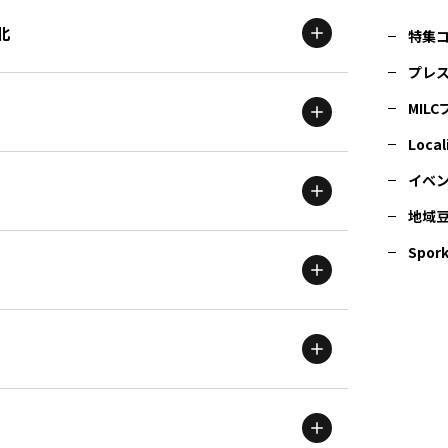
北
特集
プレ
MIL
北海道
エリア
Local
イベ
地域
茨城
エリア
青森
エリア
Spork
新潟
エリア
栃木
エリア
岩手
エリア
滋賀
エリア
富山
エリア
群馬
エリア
宮城
エリア