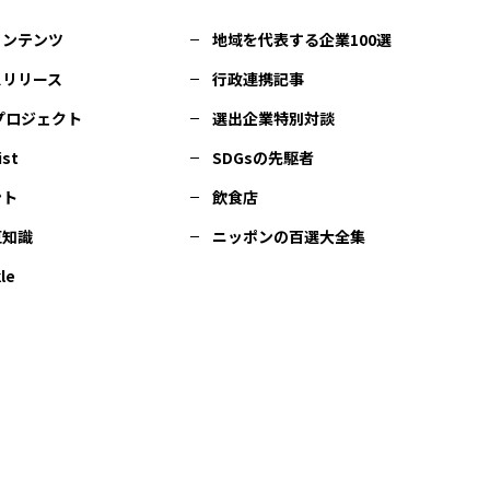
コンテンツ
地域を代表する企業100選
スリリース
行政連携記事
Cプロジェクト
選出企業特別対談
ist
SDGsの先駆者
ント
飲食店
豆知識
ニッポンの百選大全集
le