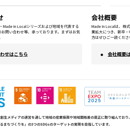
鳥取
エリア
京都
エリア
石川
エリア
埼玉
エリア
秋田
エリア
せ
会社概要
福岡
エリア
ade In Localシリーズおよび地域を代表する
Made In Loca
島根
エリア
大阪市
エリア
てのお問い合わせ等、承っております。まずはお気
業拡大につき、新卒・
福井
エリア
千葉
エリア
。
方はぜひご一読くださ
山形
エリア
佐賀
エリア
岡山
エリア
わせはこちら
会社概要
北摂
エリア
長野
エリア
東京23区
エリア
福島
エリア
長崎
エリア
広島
エリア
堺・泉州
エリア
岐阜
エリア
多摩
エリア
熊本
エリア
山口
エリア
河内
エリア
静岡
エリア
神奈川
エリア
calは地方創生メディアの運営を通して地域の産業振興や地域間格差の是正に取り組んで
るまちづくりを」の3つのSDGsのターゲットの実現を目指しています。
大分
エリア
徳島
エリア