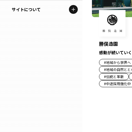
地域を代表する企業100選
記事ライター
サイトについて
岩手
プレスリリース
アンバサダー
私たちの理念
宮城
行政連携記事
お問い合わせ
MILCプロジェクト
勝俣造園
秋田
運営会社情報
感動が続いていく
選出企業特別対談
#
地域から世界へ
山形
Localist
#
地域の自然とと
#
伝統と革新
SDGsの先駆者
福島
#
中途採用強化中
イベント
茨城
飲食店
栃木
地域豆知識