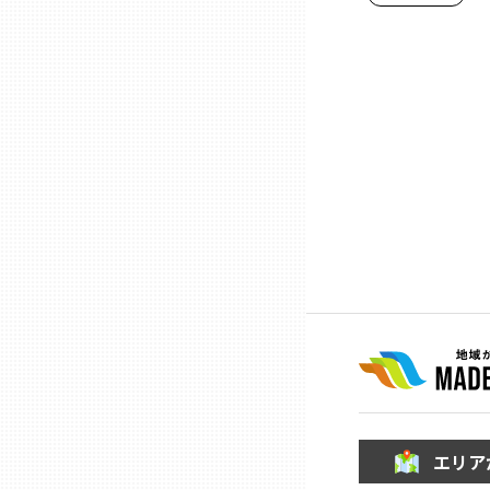
石川
福井
山梨
長野
岐阜
静岡
エリア
愛知