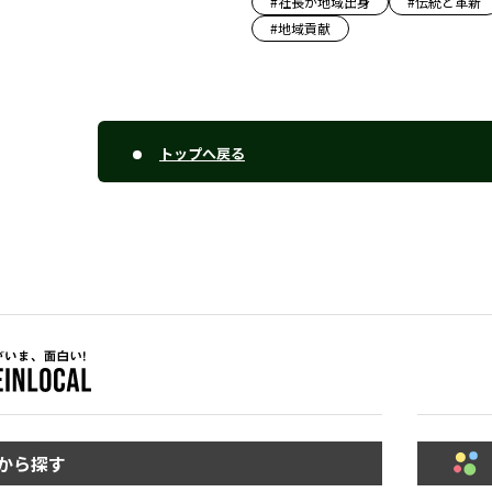
#
社長が地域出身
#
伝統と革新
#
地域貢献
トップへ戻る
から探す