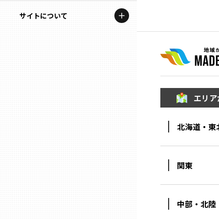
地域を代表する企業100選
記事ライター
サイトについて
岩手
プレスリリース
アンバサダー
私たちの理念
宮城
行政連携記事
お問い合わせ
MILCプロジェクト
秋田
運営会社情報
選出企業特別対談
エリア
山形
Localist
北海道・東
SDGsの先駆者
福島
イベント
関東
茨城
飲食店
栃木
地域豆知識
中部・北陸