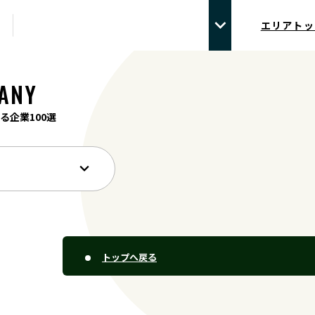
エリアトッ
ANY
る企業100選
トップへ戻る