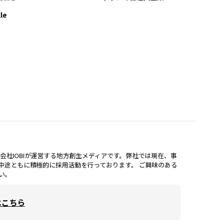
le
lは、株式会社IOBIが運営する地方創生メディアです。弊社では現在、事
中途ともに積極的に採用活動を行っております。 ご興味のある
い。
はこちら