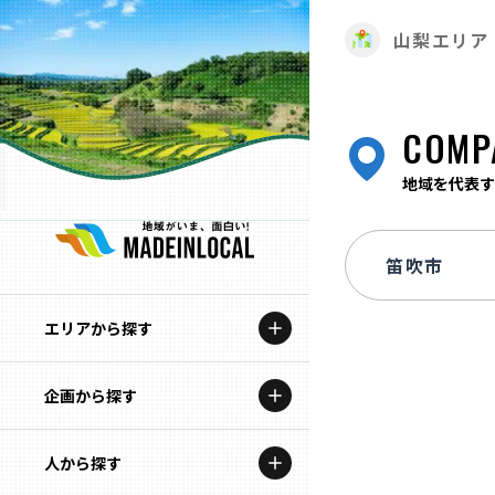
山梨エリア
COMP
地域を代表す
エリアから探す
企画から探す
北海道
特集コンテンツ
人から探す
青森