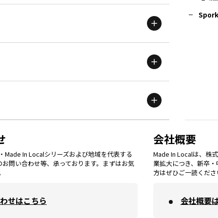
青森
エリア
Spork
新潟
エリア
栃木
エリア
岩手
エリア
滋賀
エリア
富山
エリア
群馬
エリア
宮城
エリア
鳥取
エリア
京都
エリア
石川
エリア
埼玉
エリア
秋田
エリア
せ
会社概要
福岡
エリア
ade In Localシリーズおよび地域を代表する
Made In Loca
島根
エリア
大阪市
エリア
てのお問い合わせ等、承っております。まずはお気
業拡大につき、新卒・
福井
エリア
千葉
エリア
。
方はぜひご一読くださ
山形
エリア
佐賀
エリア
岡山
エリア
わせはこちら
会社概要
北摂
エリア
長野
エリア
東京23区
エリア
福島
エリア