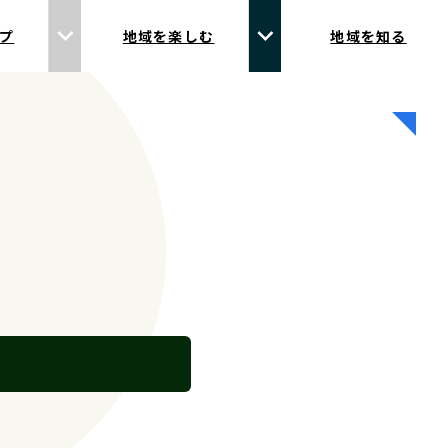
プ
地域を楽しむ
地域を知る