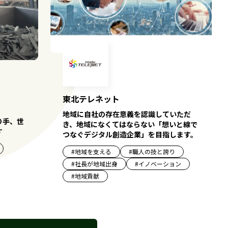
東北テレネット
地域に自社の存在意義を認識していただ
り手、世
き、地域になくてはならない「想いと線で
す
つなぐデジタル創造企業」を目指します。
#
地域を支える
#
職人の技と誇り
#
社長が地域出身
#
イノベーション
#
地域貢献