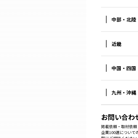
石川
中部・北陸
福井
近畿
山梨
中国・四国
長野
九州・沖縄
岐阜
静岡
お問い合わ
掲載依頼・取材依頼・M
企業100選につい
愛知