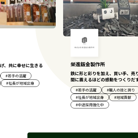
栄進鈑金製作所
げ、共に幸せに生きる
鉄に形と彩りを加え、買い手、売
#
若手の活躍
間に震えるほどの感動をつくりだ
#
社長が地域出身
#
若手の活躍
#
職人の技と誇り
#
社長が地域出身
#
地域貢献
#
中途採用強化中