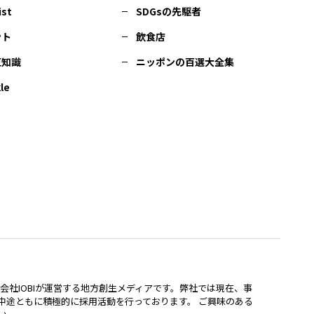
ist
SDGsの先駆者
ント
飲食店
豆知識
ニッポンの百選大全集
le
lは、株式会社IOBIが運営する地方創生メディアです。弊社では現在、事
中途ともに積極的に採用活動を行っております。 ご興味のある