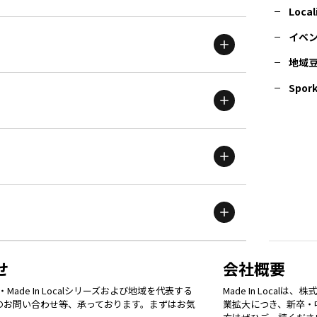
北海道
エリア
Local
イベ
地域
茨城
エリア
青森
エリア
Spork
新潟
エリア
栃木
エリア
岩手
エリア
滋賀
エリア
富山
エリア
群馬
エリア
宮城
エリア
鳥取
エリア
京都
エリア
石川
エリア
埼玉
エリア
秋田
エリア
せ
会社概要
福岡
エリア
ade In Localシリーズおよび地域を代表する
Made In Loca
島根
エリア
大阪市
エリア
てのお問い合わせ等、承っております。まずはお気
業拡大につき、新卒・
福井
エリア
千葉
エリア