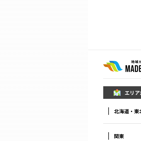
ニッポンの百選大全集
群馬
Sporkle
埼玉
千葉
東京23区
多摩地域
エリア
神奈川
北海道・東
新潟
関東
富山