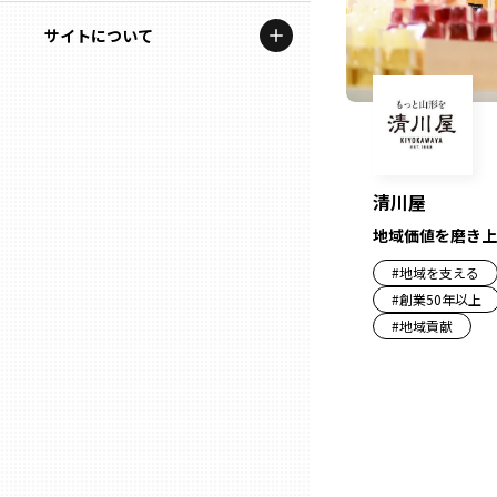
地域を代表する企業100選
記事ライター
サイトについて
岩手
プレスリリース
アンバサダー
私たちの理念
宮城
行政連携記事
お問い合わせ
MILCプロジェクト
秋田
運営会社情報
清川屋
選出企業特別対談
地域価値を磨き上
山形
Localist
#
地域を支える
#
創業50年以上
SDGsの先駆者
福島
#
地域貢献
イベント
茨城
飲食店
栃木
地域豆知識