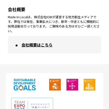
会社概要
沖縄
エリア
高知
エリア
Made In Localは、株式会社IOBIが運営する地方創生メディアで
す。弊社では現在、事業拡大につき、新卒・中途ともに積極的に
採用活動を行っております。 ご興味のある方はぜひご一読くださ
い。
会社概要はこちら