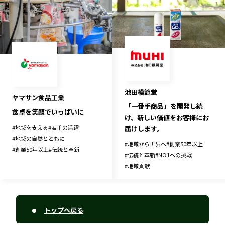
宮崎エリア
鹿児島エリア
沖縄エリア
カテゴリから探す
特集コンテンツ
地域を代表する 企業100選
池田模範堂
ヤマサン食品工業
プレスリリース
行政連携記事
「一番手商品」を開発し続
食卓を笑顔でいっぱいに
MILCプロジェクト
選出企業特別対談
け、新しい価値をお客様にお
#
地域を支える
#
若手の活躍
届けします。
Localist
SDGsの先駆者
#
地域の自然とともに
#
地域から世界へ
#
創業50年以上
イベント
飲食店
#
創業50年以上
#
伝統と革新
#
伝統と革新
#
NO1への挑戦
地域豆知識
ニッポンの百選大全集
#
地域貢献
Sporkle
トップへ戻る
「人」から探す