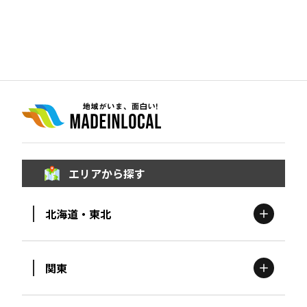
記事ライター
アンバサダー
お問い合わせ
会社概要
エリアから探す
北海道・東北
関東
北海道
エリア