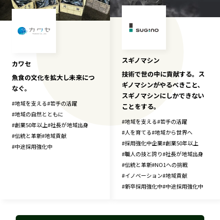
長野エリア
岐阜エリア
静岡エリア
愛知エリア
三重エリア
滋賀エリア
京都エリア
大阪市エリア
スギノマシン
カワセ
北摂エリア
堺・泉州エリア
技術で世の中に貢献する。ス
魚食の文化を拡大し未来につ
ギノマシンがやるべきこと、
なぐ。
河内エリア
兵庫エリア
スギノマシンにしかできない
#
地域を支える
奈良エリア
#
若手の活躍
和歌山エリア
ことをする。
#
地域の自然とともに
鳥取エリア
島根エリア
#
地域を支える
#
若手の活躍
#
創業50年以上
#
社長が地域出身
#
人を育てる
#
地域から世界へ
岡山エリア
広島エリア
#
伝統と革新
#
地域貢献
#
採用強化中企業
#
創業50年以上
#
中途採用強化中
山口エリア
徳島エリア
#
職人の技と誇り
#
社長が地域出身
香川エリア
愛媛エリア
#
伝統と革新
#
NO1への挑戦
#
イノベーション
#
地域貢献
高知エリア
福岡エリア
#
新卒採用強化中
#
中途採用強化中
佐賀エリア
長崎エリア
熊本エリア
大分エリア