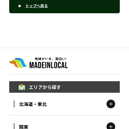
宮崎エリア
鹿児島エリア
トップへ戻る
沖縄エリア
カテゴリから探す
特集コンテンツ
地域を代表する 企業100選
プレスリリース
行政連携記事
MILCプロジェクト
選出企業特別対談
Localist
SDGsの先駆者
イベント
飲食店
エリアから探す
地域豆知識
ニッポンの百選大全集
Sporkle
北海道・東北
「人」から探す
関東