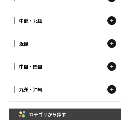
北海道
エリア
記事ライター
アンバサダー
中部・北陸
お問い合わせ
会社概要
茨城
エリア
青森
エリア
近畿
新潟
エリア
栃木
エリア
岩手
エリア
中国・四国
滋賀
エリア
富山
エリア
群馬
エリア
宮城
エリア
九州・沖縄
鳥取
エリア
京都
エリア
石川
エリア
埼玉
エリア
秋田
エリア
カテゴリから探す
福岡
エリア
島根
エリア
大阪市
エリア
福井
エリア
千葉
エリア
山形
エリア