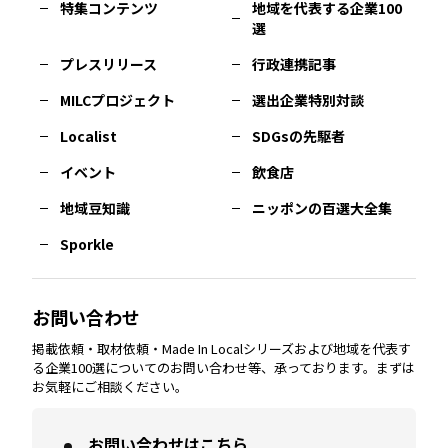
特集コンテンツ
地域を代表する企業100
選
佐賀
エリア
岡山
エリア
北摂
エリア
長野
エリア
東京23区
エリア
福島
エリア
プレスリリース
行政連携記事
MILCプロジェクト
選出企業特別対談
長崎
エリア
広島
エリア
堺・泉州
エリア
岐阜
エリア
多摩
エリア
Localist
SDGsの先駆者
イベント
飲食店
熊本
エリア
山口
エリア
河内
エリア
静岡
エリア
神奈川
エリア
地域豆知識
ニッポンの百選大全集
Sporkle
大分
エリア
徳島
エリア
兵庫
エリア
愛知
エリア
山梨
エリア
お問い合わせ
掲載依頼・取材依頼・Made In Localシリーズおよび地域を代表す
宮崎
エリア
香川
エリア
奈良
エリア
三重
エリア
る企業100選についてのお問い合わせ等、承っております。まずは
お気軽にご相談ください。
お問い合わせはこちら
鹿児島
エリア
愛媛
エリア
和歌山
エリア