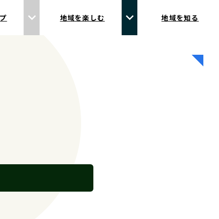
プ
地域を楽しむ
地域を知る