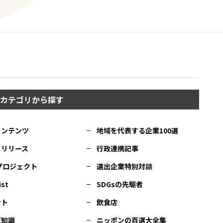
カテゴリから探す
コンテンツ
地域を代表する企業100選
スリリース
行政連携記事
Cプロジェクト
選出企業特別対談
ist
SDGsの先駆者
ント
飲食店
豆知識
ニッポンの百選大全集