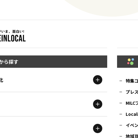
から探す
北
特集
プレ
MIL
北海道
エリア
Local
イベ
地域
茨城
エリア