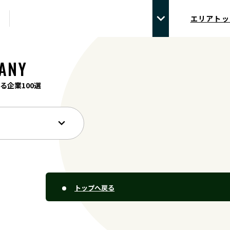
エリアトッ
ANY
る企業100選
トップへ戻る