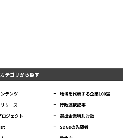
カテゴリから探す
コンテンツ
地域を代表する企業100選
スリリース
行政連携記事
Cプロジェクト
選出企業特別対談
ist
SDGsの先駆者
ント
飲食店