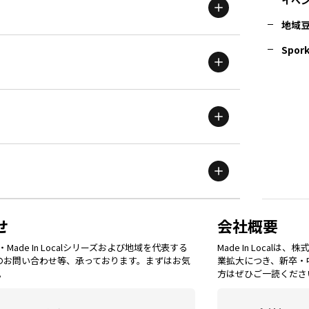
地域
茨城
エリア
青森
エリア
Spork
新潟
エリア
栃木
エリア
岩手
エリア
滋賀
エリア
富山
エリア
群馬
エリア
宮城
エリア
鳥取
エリア
京都
エリア
石川
エリア
埼玉
エリア
秋田
エリア
せ
会社概要
福岡
エリア
ade In Localシリーズおよび地域を代表する
Made In Loca
島根
エリア
大阪市
エリア
てのお問い合わせ等、承っております。まずはお気
業拡大につき、新卒・
福井
エリア
千葉
エリア
。
方はぜひご一読くださ
山形
エリア
佐賀
エリア