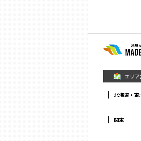
ニッポンの百選大全集
群馬
Sporkle
埼玉
千葉
東京23区
エリア
多摩地域
北海道・東
神奈川
関東
新潟
富山