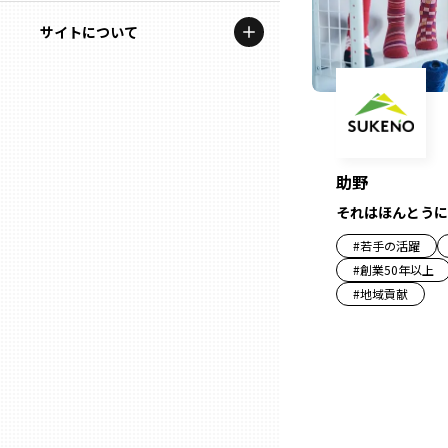
地域を代表する企業100選
記事ライター
サイトについて
岩手
プレスリリース
アンバサダー
私たちの理念
宮城
行政連携記事
お問い合わせ
MILCプロジェクト
秋田
運営会社情報
助野
選出企業特別対談
それはほんとうに
山形
Localist
#
若手の活躍
#
創業50年以上
SDGsの先駆者
福島
#
地域貢献
イベント
茨城
飲食店
栃木
地域豆知識