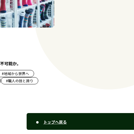
不可能か。
#
地域から世界へ
#
職人の技と誇り
トップへ戻る