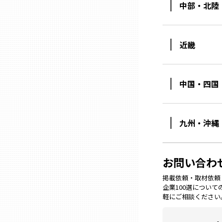
中部・北陸
石川
近畿
福井
中国・四国
山梨
長野
九州・沖縄
岐阜
お問い合わ
掲載依頼・取材依頼・M
静岡
企業100選につい
軽にご相談ください
愛知