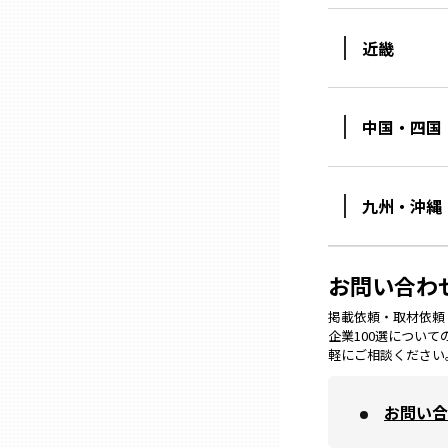
ニッポンの百選大全集
群馬
近畿
Sporkle
埼玉
中国・四国
千葉
東京23区
九州・沖縄
多摩地域
お問い合わ
掲載依頼・取材依頼・M
神奈川
企業100選につい
軽にご相談ください
新潟
お問い合
富山