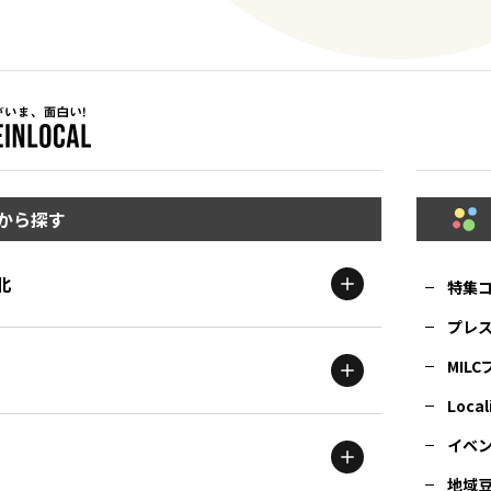
から探す
北
特集
プレ
MIL
北海道
エリア
Local
イベ
地域
茨城
エリア