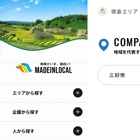
徳島エリア
COMP
地域を代表す
エリアから探す
企画から探す
北海道
特集コンテンツ
人から探す
青森