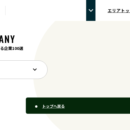
エリアトッ
ANY
る企業100選
トップへ戻る