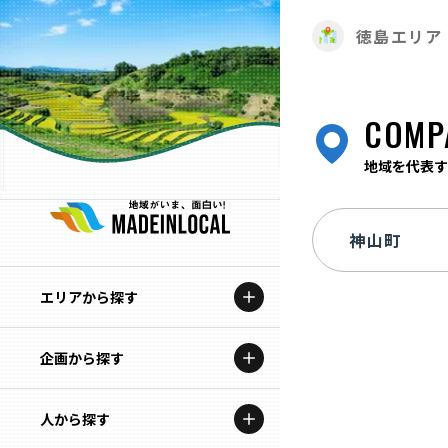
徳島エリア
COMP
地域を代表す
エリアから探す
企画から探す
北海道
特集コンテンツ
人から探す
青森