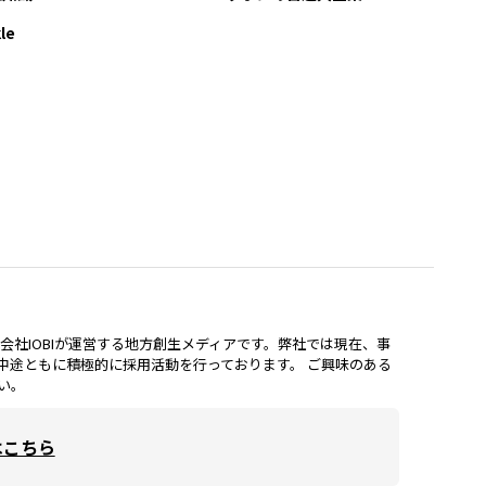
le
lは、株式会社IOBIが運営する地方創生メディアです。弊社では現在、事
中途ともに積極的に採用活動を行っております。 ご興味のある
い。
はこちら