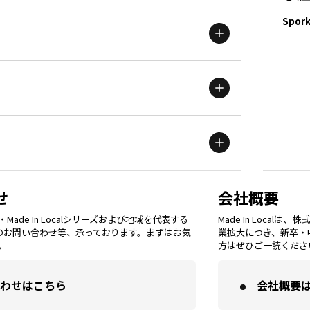
青森
エリア
Spork
新潟
エリア
栃木
エリア
岩手
エリア
滋賀
エリア
富山
エリア
群馬
エリア
宮城
エリア
鳥取
エリア
京都
エリア
石川
エリア
埼玉
エリア
秋田
エリア
せ
会社概要
福岡
エリア
ade In Localシリーズおよび地域を代表する
Made In Loca
島根
エリア
大阪市
エリア
てのお問い合わせ等、承っております。まずはお気
業拡大につき、新卒・
福井
エリア
千葉
エリア
。
方はぜひご一読くださ
山形
エリア
佐賀
エリア
岡山
エリア
わせはこちら
会社概要
北摂
エリア
長野
エリア
東京23区
エリア
福島
エリア