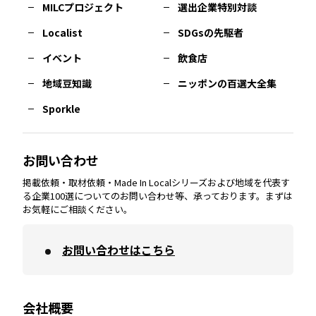
MILCプロジェクト
選出企業特別対談
長崎
エリア
広島
エリア
堺・泉州
エリア
岐阜
エリア
多摩
エリア
Localist
SDGsの先駆者
イベント
飲食店
熊本
エリア
山口
エリア
河内
エリア
静岡
エリア
神奈川
エリア
地域豆知識
ニッポンの百選大全集
Sporkle
大分
エリア
徳島
エリア
兵庫
エリア
愛知
エリア
山梨
エリア
お問い合わせ
掲載依頼・取材依頼・Made In Localシリーズおよび地域を代表す
宮崎
エリア
香川
エリア
奈良
エリア
三重
エリア
る企業100選についてのお問い合わせ等、承っております。まずは
お気軽にご相談ください。
お問い合わせはこちら
鹿児島
エリア
愛媛
エリア
和歌山
エリア
会社概要
沖縄
エリア
高知
エリア