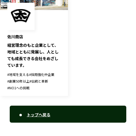
宮崎エリア
鹿児島エリア
沖縄エリア
佐川商店
カテゴリから探す
経営理念のもと企業として、
特集コンテンツ
地域を代表する 企業100選
地域とともに発展し、人とし
ても成長できる会社をめざし
プレスリリース
行政連携記事
ています。
MILCプロジェクト
選出企業特別対談
#
地域を支える
#
採用強化中企業
Localist
SDGsの先駆者
#
創業50年以上
#
伝統と革新
#
NO1への挑戦
イベント
飲食店
地域豆知識
ニッポンの百選大全集
Sporkle
トップへ戻る
「人」から探す