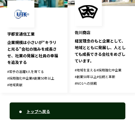
宮崎エリア
鹿児島エリア
沖縄エリア
佐川商店
宇都宮通信工業
カテゴリから探す
経営理念のもと企業として、
企業規模は小さいが“キラリ
地域とともに発展し、人とし
と光る”会社の強みを成長さ
特集コンテンツ
地域を代表する 企業100選
ても成長できる会社をめざし
せ、社業の発展と社員の幸福
プレスリリース
行政連携記事
ています。
を追及する
MILCプロジェクト
選出企業特別対談
#
地域を支える
#
採用強化中企業
#
若手の活躍
#
人を育てる
#
創業50年以上
#
伝統と革新
#
採用強化中企業
#
創業50年以上
Localist
SDGsの先駆者
#
NO1への挑戦
#
地域貢献
イベント
飲食店
地域豆知識
ニッポンの百選大全集
Sporkle
トップへ戻る
「人」から探す