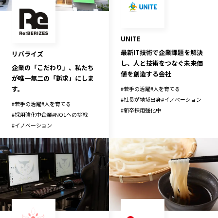
宮崎エリア
鹿児島エリア
沖縄エリア
UNITE
最新IT技術で企業課題を解決
リバライズ
カテゴリから探す
し、人と技術をつなぐ未来価
企業の「こだわり」、私たち
値を創造する会社
が唯一無二の「訴求」にしま
特集コンテンツ
地域を代表する 企業100選
す。
#
若手の活躍
#
人を育てる
プレスリリース
行政連携記事
#
社長が地域出身
#
イノベーション
#
若手の活躍
#
人を育てる
#
新卒採用強化中
MILCプロジェクト
選出企業特別対談
#
採用強化中企業
#
NO1への挑戦
#
イノベーション
Localist
SDGsの先駆者
イベント
飲食店
地域豆知識
ニッポンの百選大全集
Sporkle
「人」から探す