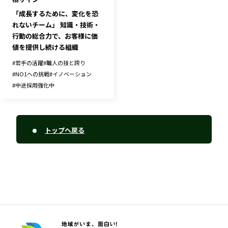
「成長するために、変化を恐
れないチーム」 知識・技術・
行動の総合力で、お客様に価
値を提供し続ける組織
#
若手の活躍
#
職人の技と誇り
#
NO1への挑戦
#
イノベーション
#
中途採用強化中
トップへ戻る