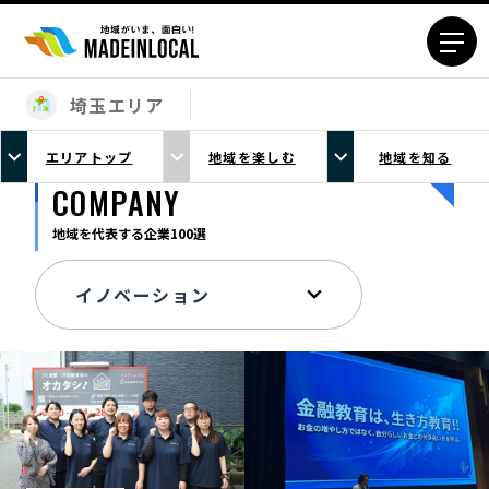
埼玉エリア
エリアから探す
エリアトップ
地域を楽しむ
地域を知る
北海道エリア
青森エリア
COMPANY
岩手エリア
宮城エリア
地域を代表する企業100選
秋田エリア
山形エリア
福島エリア
茨城エリア
栃木エリア
群馬エリア
埼玉エリア
千葉エリア
東京23区エリア
多摩エリア
神奈川エリア
新潟エリア
富山エリア
石川エリア
福井エリア
山梨エリア