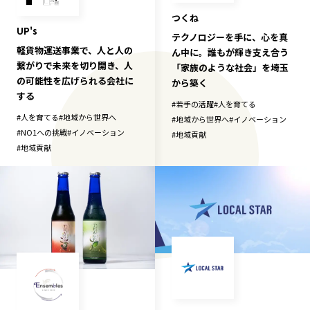
つくね
UP's
テクノロジーを手に、心を真
軽貨物運送事業で、人と人の
ん中に。誰もが輝き支え合う
繋がりで未来を切り開き、人
「家族のような社会」を埼玉
の可能性を広げられる会社に
から築く
する
#
若手の活躍
#
人を育てる
#
人を育てる
#
地域から世界へ
#
地域から世界へ
#
イノベーション
#
NO1への挑戦
#
イノベーション
#
地域貢献
#
地域貢献