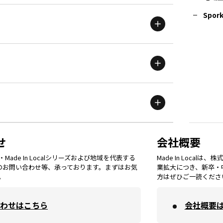
青森
エリア
Spork
新潟
エリア
栃木
エリア
岩手
エリア
滋賀
エリア
富山
エリア
群馬
エリア
宮城
エリア
鳥取
エリア
京都
エリア
石川
エリア
埼玉
エリア
秋田
エリア
せ
会社概要
福岡
エリア
ade In Localシリーズおよび地域を代表する
Made In Loca
島根
エリア
大阪市
エリア
てのお問い合わせ等、承っております。まずはお気
業拡大につき、新卒・
福井
エリア
千葉
エリア
。
方はぜひご一読くださ
山形
エリア
佐賀
エリア
岡山
エリア
わせはこちら
会社概要
北摂
エリア
長野
エリア
東京23区
エリア
福島
エリア