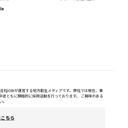
le
lは、株式会社IOBIが運営する地方創生メディアです。弊社では現在、事
中途ともに積極的に採用活動を行っております。 ご興味のある
い。
はこちら