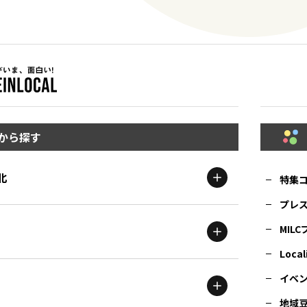
から探す
北
特集
プレ
MIL
北海道
エリア
Local
イベ
地域
茨城
エリア