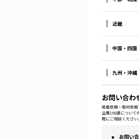
石川
近畿
福井
中国・四国
山梨
九州・沖縄
長野
岐阜
お問い合わ
掲載依頼・取材依頼・M
企業100選につい
静岡
軽にご相談ください
愛知
お問い合