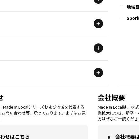
地域
茨城
エリア
青森
エリア
Spork
新潟
エリア
栃木
エリア
岩手
エリア
滋賀
エリア
富山
エリア
群馬
エリア
宮城
エリア
鳥取
エリア
京都
エリア
石川
エリア
埼玉
エリア
秋田
エリア
せ
会社概要
福岡
エリア
ade In Localシリーズおよび地域を代表する
Made In Loca
島根
エリア
大阪市
エリア
てのお問い合わせ等、承っております。まずはお気
業拡大につき、新卒・
福井
エリア
千葉
エリア
。
方はぜひご一読くださ
山形
エリア
佐賀
エリア
岡山
エリア
わせはこちら
会社概要
北摂
エリア