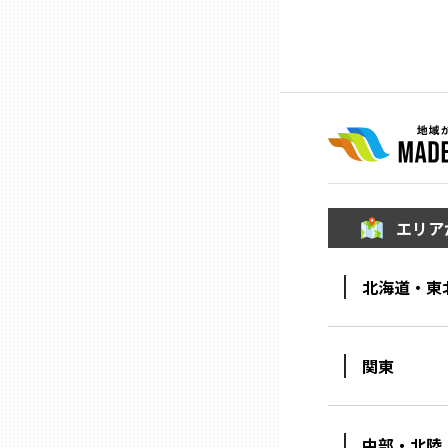
ニッポンの百選大全集
群馬
Sporkle
埼玉
千葉
東京23区
エリア
多摩地域
北海道・東
神奈川
関東
新潟
中部・北陸
富山