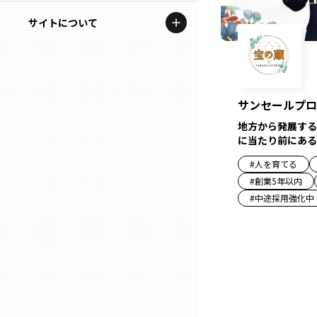
地域を代表する企業100選
記事ライター
サイトについて
岩手
プレスリリース
アンバサダー
私たちの理念
宮城
行政連携記事
お問い合わせ
MILCプロジェクト
サンセールプロ
秋田
運営会社情報
地方から発展する
選出企業特別対談
に当たり前にある
山形
Localist
#
人を育てる
#
創業5年以内
SDGsの先駆者
福島
#
中途採用強化中
イベント
茨城
飲食店
栃木
地域豆知識