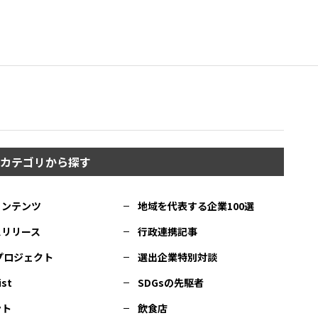
カテゴリから探す
コンテンツ
地域を代表する企業100選
スリリース
行政連携記事
Cプロジェクト
選出企業特別対談
ist
SDGsの先駆者
ント
飲食店