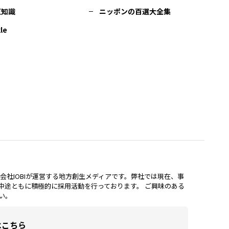
豆知識
ニッポンの百選大全集
le
lは、株式会社IOBIが運営する地方創生メディアです。弊社では現在、事
中途ともに積極的に採用活動を行っております。 ご興味のある
い。
はこちら