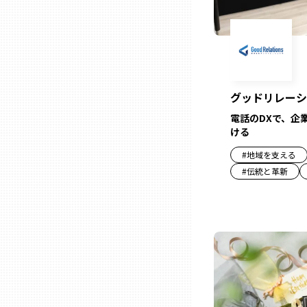
兵庫
奈良
グッドリレーシ
和歌山
電話のDXで、企
ける
鳥取
#
地域を支える
#
伝統と革新
島根
岡山
広島