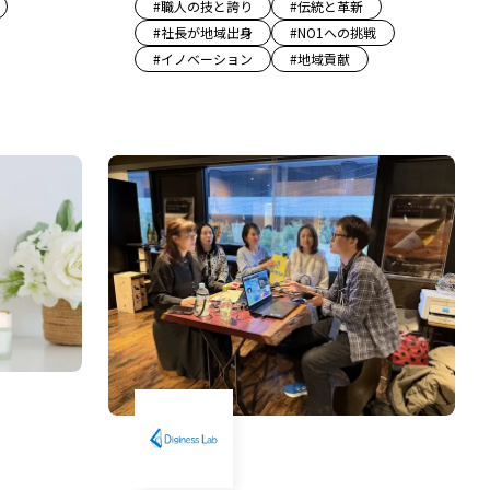
#
職人の技と誇り
#
伝統と革新
#
社長が地域出身
#
NO1への挑戦
#
イノベーション
#
地域貢献