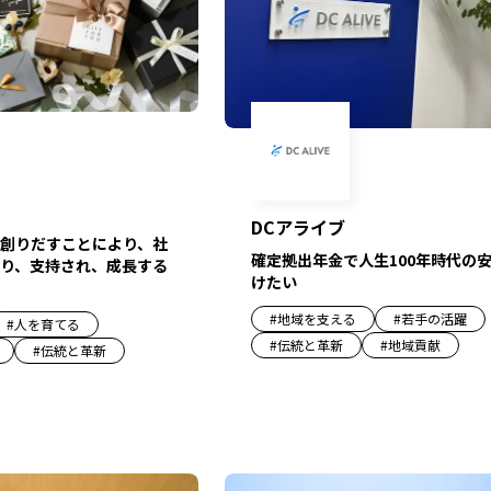
DCアライブ
創りだすことにより、社
確定拠出年金で人生100年時代の
り、支持され、成長する
けたい
#
地域を支える
#
若手の活躍
#
人を育てる
#
伝統と革新
#
地域貢献
#
伝統と革新