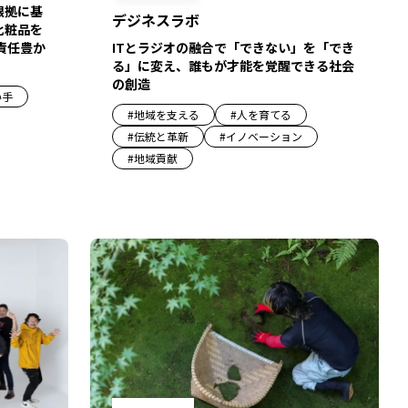
根拠に基
デジネスラボ
化粧品を
責任豊か
ITとラジオの融合で「できない」を「でき
る」に変え、誰もが才能を覚醒できる社会
の創造
い手
#
地域を支える
#
人を育てる
#
伝統と革新
#
イノベーション
#
地域貢献