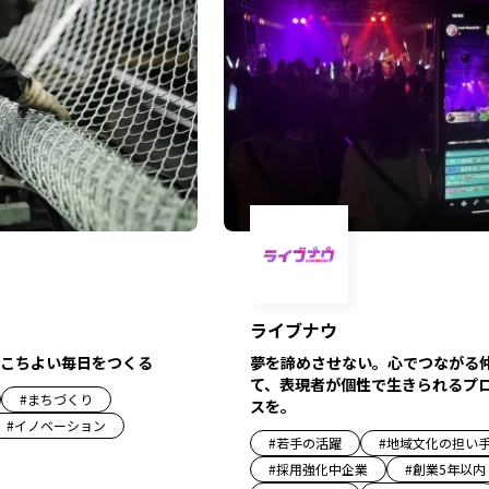
ライブナウ
こちよい毎日をつくる
夢を諦めさせない。心でつながる
て、表現者が個性で生きられるプ
#
まちづくり
スを。
#
イノベーション
#
若手の活躍
#
地域文化の担い
#
採用強化中企業
#
創業5年以内