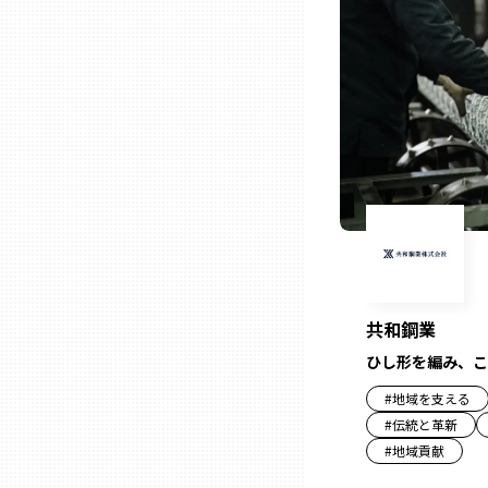
ニッポンの百選大全集
群馬
Sporkle
埼玉
千葉
東京23区
多摩地域
共和鋼業
神奈川
ひし形を編み、こ
#
地域を支える
新潟
#
伝統と革新
#
地域貢献
富山