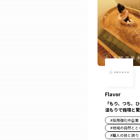
熊本
大分
宮崎
鹿児島
Flavor
沖縄
「もり、つち、ひ
温もりで循環と驚
#
採用強化中企業
#
地域の自然とと
#
職人の技と誇り