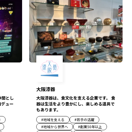
大阪漆器
仲間とし
大阪漆器は、食文化を支える企業です。 食
ロデュー
器は生活をより豊かにし、楽しめる道具で
もあります。
手
#
地域を支える
#
若手の活躍
#
地域から世界へ
#
創業50年以上