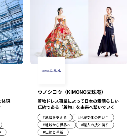
ウノシヨウ（KIMONO文珠庵）
を体現
着物ドレス事業によって日本の素晴らしい
す
伝統である「着物」を未来へ繋いでいく
#
地域を支える
#
地域文化の担い手
#
地域から世界へ
#
職人の技と誇り
り
#
伝統と革新