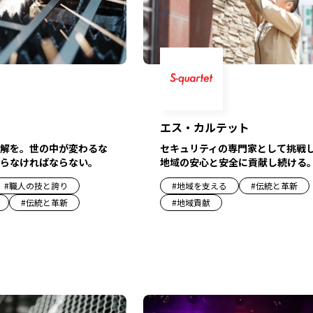
エス・カルテット
解を。世の中が変わるな
セキュリティの専門家として挑戦
らなければならない。
地域の安心と安全に貢献し続ける
#
職人の技と誇り
#
地域を支える
#
伝統と革新
#
伝統と革新
#
地域貢献