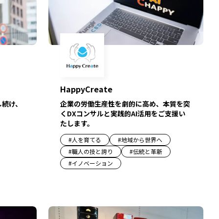
HappyCreate
し続け、
企業の労働生産性を劇的に高め、本質を突
。
くDXコンサルと実践的AI活用をご支援い
たします。
#
人を育てる
#
地域から世界へ
#
職人の技と誇り
#
伝統と革新
#
イノベーション