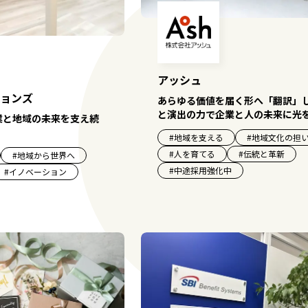
アッシュ
ョンズ
あらゆる価値を届く形へ「翻訳」
と演出の力で企業と人の未来に光
業と地域の未来を支え続
#
地域を支える
#
地域文化の担
#
人を育てる
#
伝統と革新
#
地域から世界へ
#
中途採用強化中
#
イノベーション