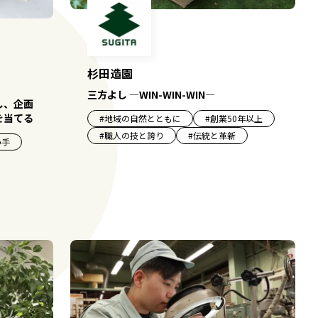
杉田造園
三方よし ―WIN-WIN-WIN―
し、企画
を当てる
#
地域の自然とともに
#
創業50年以上
#
職人の技と誇り
#
伝統と革新
い手