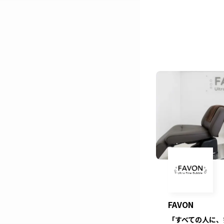
石川
福井
山梨
長野
岐阜
静岡
FAVON
愛知
「すべての人に、