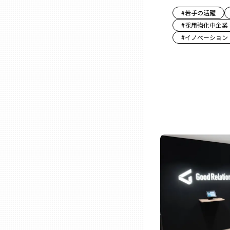
#
若手の活躍
三重
#
採用強化中企業
#
イノベーション
滋賀
京都
大阪市
北摂
堺・泉州
河内