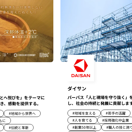
ダイサン
パーパス「人と現場を守り抜く」
とへ悦びを」をテーマに
し、社会の持続と発展に貢献しま
き、感動を提供する。
#
地域を支える
#
若手の活躍
#
地域から世界へ
#
人を育てる
#
採用強化中企業
もに
#
創業50年以上
#
職人の技と誇
#
伝統と革新