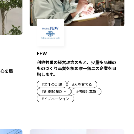
FEW
利他共栄の経営理念のもと、少量多品種の
ものづくり品質を極め唯一無二の企業を目
安心を届
指します。
#
若手の活躍
#
人を育てる
#
創業50年以上
#
伝統と革新
#
イノベーション