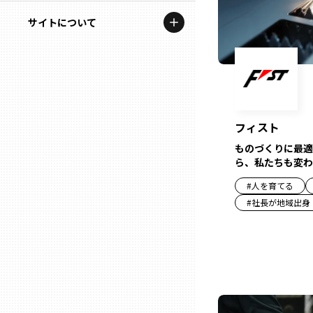
地域を代表する企業100選
記事ライター
サイトについて
岩手
プレスリリース
アンバサダー
私たちの理念
宮城
行政連携記事
お問い合わせ
MILCプロジェクト
秋田
運営会社情報
フィスト
選出企業特別対談
ものづくりに最適
山形
ら、私たちも変わ
Localist
#
人を育てる
SDGsの先駆者
福島
#
社長が地域出身
イベント
茨城
飲食店
栃木
地域豆知識