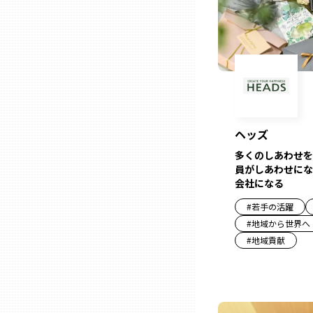
山口
徳島
香川
ヘッズ
愛媛
多くのしあわせを
員がしあわせにな
高知
会社になる
#
若手の活躍
福岡
#
地域から世界へ
#
地域貢献
佐賀
長崎