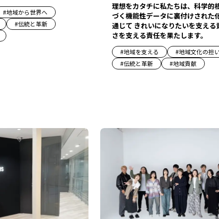
理想をカタチに私たちは、科学的
#
地域から世界へ
づく機能性データに裏付けされた
#
伝統と革新
通じて きれいになりたいを支える
さを支える責任を果たします。
#
地域を支える
#
地域文化の担
#
伝統と革新
#
地域貢献