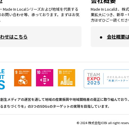
せ
会社概要
福岡
エリア
ade In Localシリーズおよび地域を代表する
Made In Loca
島根
エリア
大阪市
エリア
てのお問い合わせ等、承っております。まずはお気
業拡大につき、新卒・
福井
エリア
千葉
エリア
。
方はぜひご一読くださ
山形
エリア
佐賀
エリア
岡山
エリア
わせはこちら
会社概要
北摂
エリア
長野
エリア
東京23区
エリア
福島
エリア
長崎
エリア
広島
エリア
堺・泉州
エリア
岐阜
エリア
多摩
エリア
熊本
エリア
山口
エリア
河内
エリア
静岡
エリア
神奈川
エリア
calは地方創生メディアの運営を通して地域の産業振興や地域間格差の是正に取り組んで
るまちづくりを」の3つのSDGsのターゲットの実現を目指しています。
大分
エリア
徳島
エリア
兵庫
エリア
愛知
エリア
山梨
エリア
©︎ 2024 株式会社IOBI all right reser