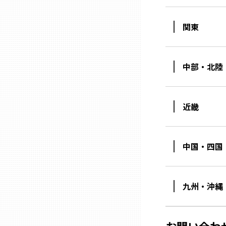
関東
石川
福井
中部・北陸
山梨
近畿
長野
中国・四国
岐阜
九州・沖縄
静岡
愛知