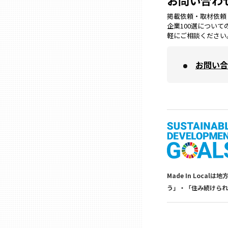
お問い合わ
掲載依頼・取材依頼・M
三重
企業100選につい
軽にご相談ください
滋賀
お問い合
京都
大阪市
北摂
Made In Lo
堺・泉州
う」・「住み続けられ
河内