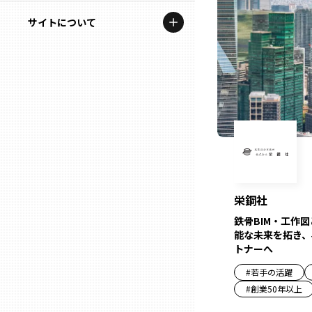
地域を代表する企業100選
記事ライター
サイトについて
岩手
プレスリリース
アンバサダー
私たちの理念
宮城
行政連携記事
お問い合わせ
MILCプロジェクト
秋田
運営会社情報
選出企業特別対談
山形
Localist
SDGsの先駆者
福島
栄鋼社
鉄骨BIM・工作
イベント
能な未来を拓き、
茨城
トナーへ
飲食店
#
若手の活躍
栃木
地域豆知識
#
創業50年以上