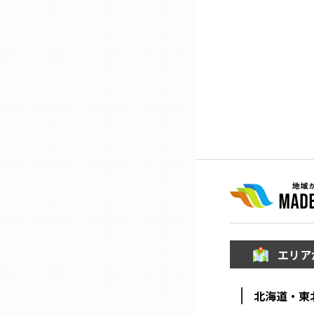
ニッポンの百選大全集
群馬
Sporkle
埼玉
千葉
東京23区
多摩地域
神奈川
エリア
新潟
北海道・東
富山