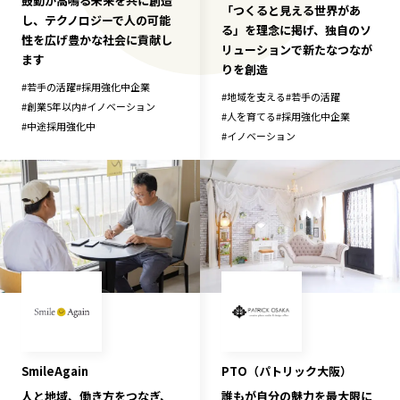
鼓動が高鳴る未来を共に創造
「つくると見える世界があ
し、テクノロジーで人の可能
る」を理念に掲げ、独自のソ
性を広げ豊かな社会に貢献し
リューションで新たなつなが
ます
りを創造
#
若手の活躍
#
採用強化中企業
#
地域を支える
#
若手の活躍
#
創業5年以内
#
イノベーション
#
人を育てる
#
採用強化中企業
#
中途採用強化中
#
イノベーション
SmileAgain
PTO（パトリック大阪）
人と地域、働き方をつなぎ、
誰もが自分の魅力を最大限に