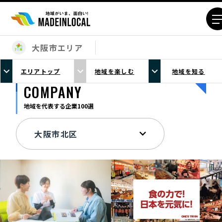
大阪市エリア
エリアから探す
エリアトップ
地域を楽しむ
地域を知る
北海道エリア
青森エリア
COMPANY
岩手エリア
宮城エリア
地域を代表する企業100選
秋田エリア
山形エリア
福島エリア
茨城エリア
栃木エリア
群馬エリア
埼玉エリア
千葉エリア
東京23区エリア
多摩エリア
神奈川エリア
新潟エリア
富山エリア
石川エリア
福井エリア
山梨エリア