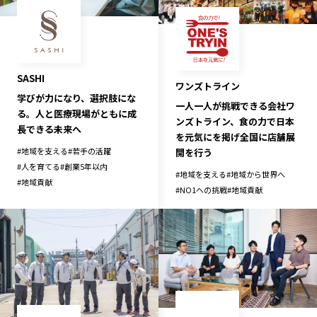
長野エリア
岐阜エリア
静岡エリア
愛知エリア
三重エリア
滋賀エリア
SASHI
京都エリア
大阪市エリア
ワンズトライン
学びが力になり、選択肢にな
一人一人が挑戦できる会社ワ
北摂エリア
堺・泉州エリア
る。人と医療現場がともに成
ンズトライン、食の力で日本
河内エリア
兵庫エリア
長できる未来へ
を元気にを掲げ全国に店舗展
奈良エリア
和歌山エリア
#
地域を支える
#
若手の活躍
開を行う
#
人を育てる
#
創業5年以内
鳥取エリア
島根エリア
#
地域を支える
#
地域から世界へ
#
地域貢献
#
NO1への挑戦
#
地域貢献
岡山エリア
広島エリア
山口エリア
徳島エリア
香川エリア
愛媛エリア
高知エリア
福岡エリア
佐賀エリア
長崎エリア
熊本エリア
大分エリア