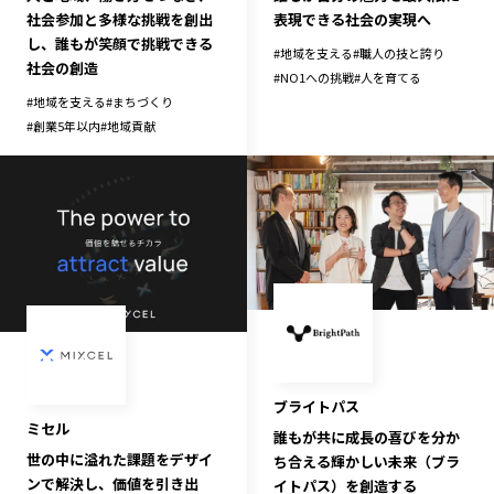
社会参加と多様な挑戦を創出
表現できる社会の実現へ
し、誰もが笑顔で挑戦できる
#
地域を支える
#
職人の技と誇り
社会の創造
#
NO1への挑戦
#
人を育てる
#
地域を支える
#
まちづくり
#
創業5年以内
#
地域貢献
ブライトパス
ミセル
誰もが共に成長の喜びを分か
世の中に溢れた課題をデザイ
ち合える輝かしい未来（ブラ
ンで解決し、価値を引き出
イトパス）を創造する