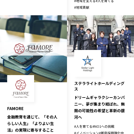
#
地域を支える
#
人を育てる
#
地域貢献
ステラライトホールディング
ス
ドリームギャラクシーカンパ
ニー、夢が集まり結ばれ、無
FAMORE
限の可能性の希望と革新の銀
金融教育を通じて、「その人
河へ
らしい人生」「よりよい生
#
人を育てる
#
NO1への挑戦
活」の実現に寄与すること
#
イノベーション
#
新卒採用強化中