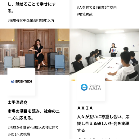
し、魅せることで幸せにす
#
人を育てる
#
創業5年以内
る。
#
地域貢献
#
採用強化中企業
#
創業5年以内
太平洋通商
ＡＸＩＡ
市場の潮目を読み、社会のニ
人々が互いに尊重し合い、応
ーズに応える。
援し合える優しい社会を実現
#
地域から世界へ
#
職人の技と誇り
する
#
NO1への挑戦