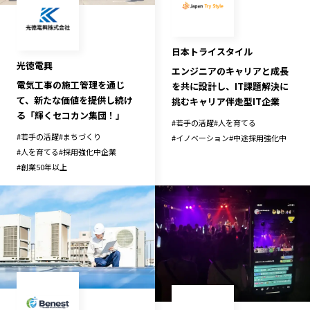
宮崎エリア
鹿児島エリア
沖縄エリア
日本トライスタイル
光徳電興
エンジニアのキャリアと成長
カテゴリから探す
電気工事の施工管理を通じ
を共に設計し、IT課題解決に
て、新たな価値を提供し続け
挑むキャリア伴走型IT企業
る「輝くセコカン集団！」
特集コンテンツ
地域を代表する 企業100選
#
若手の活躍
#
人を育てる
#
若手の活躍
#
まちづくり
プレスリリース
行政連携記事
#
イノベーション
#
中途採用強化中
#
人を育てる
#
採用強化中企業
MILCプロジェクト
選出企業特別対談
#
創業50年以上
Localist
SDGsの先駆者
イベント
飲食店
地域豆知識
ニッポンの百選大全集
Sporkle
「人」から探す