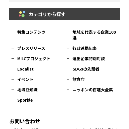
カテゴリから探す
福岡
エリア
島根
エリア
大阪市
エリア
福井
エリア
千葉
エリア
山形
エリア
特集コンテンツ
地域を代表する企業100
選
佐賀
エリア
岡山
エリア
北摂
エリア
長野
エリア
東京23区
エリア
福島
エリア
プレスリリース
行政連携記事
MILCプロジェクト
選出企業特別対談
長崎
エリア
広島
エリア
堺・泉州
エリア
岐阜
エリア
多摩
エリア
Localist
SDGsの先駆者
イベント
飲食店
熊本
エリア
山口
エリア
河内
エリア
静岡
エリア
神奈川
エリア
地域豆知識
ニッポンの百選大全集
Sporkle
大分
エリア
徳島
エリア
兵庫
エリア
愛知
エリア
山梨
エリア
お問い合わせ