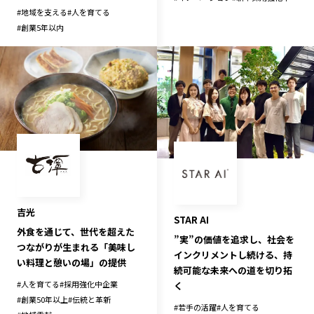
#
地域を支える
#
人を育てる
#
創業5年以内
吉光
STAR AI
外食を通じて、世代を超えた
”実”の価値を追求し、社会を
つながりが生まれる「美味し
インクリメントし続ける、持
い料理と憩いの場」の提供
続可能な未来への道を切り拓
#
人を育てる
#
採用強化中企業
く
#
創業50年以上
#
伝統と革新
#
若手の活躍
#
人を育てる