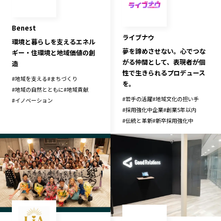
記事ライター
アンバサダー
Benest
ライブナウ
環境と暮らしを支えるエネル
お問い合わせ
会社概要
夢を諦めさせない。心でつな
ギー・住環境と地域価値の創
がる仲間として、表現者が個
造
性で生きられるプロデュース
#
地域を支える
#
まちづくり
を。
#
地域の自然とともに
#
地域貢献
#
若手の活躍
#
地域文化の担い手
#
イノベーション
#
採用強化中企業
#
創業5年以内
#
伝統と革新
#
新卒採用強化中