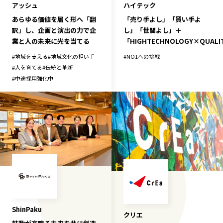
アッシュ
ハイテック
あらゆる価値を届く形へ「翻
「売り手よし」「買い手よ
訳」し、企画と演出の力で企
し」「世間よし」＋
業と人の未来に光を当てる
「HIGHTECHNOLOGY×QUALI
#
地域を支える
#
地域文化の担い手
#
NO1への挑戦
#
人を育てる
#
伝統と革新
#
中途採用強化中
ShinPaku
クリエ