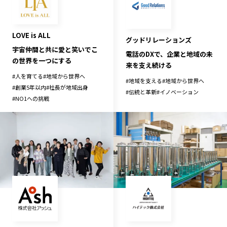
LOVE is ALL
グッドリレーションズ
宇宙仲間と共に愛と笑いでこ
電話のDXで、企業と地域の未
の世界を一つにする
来を支え続ける
#
人を育てる
#
地域から世界へ
#
地域を支える
#
地域から世界へ
#
創業5年以内
#
社長が地域出身
#
伝統と革新
#
イノベーション
#
NO1への挑戦