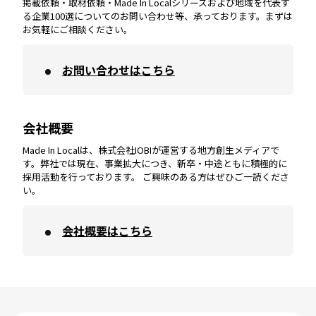
掲載依頼・取材依頼・Made In Localシリーズおよび地域を代表す
宮崎
エリア
香川
エリア
奈良
エリア
三重
エリア
る企業100選についてのお問い合わせ等、承っております。まずは
お気軽にご相談ください。
お問い合わせはこちら
鹿児島
エリア
愛媛
エリア
和歌山
エリア
会社概要
沖縄
エリア
高知
エリア
Made In Localは、株式会社IOBIが運営する地方創生メディアで
す。弊社では現在、事業拡大につき、新卒・中途ともに積極的に
採用活動を行っております。 ご興味のある方はぜひご一読くださ
い。
会社概要はこちら