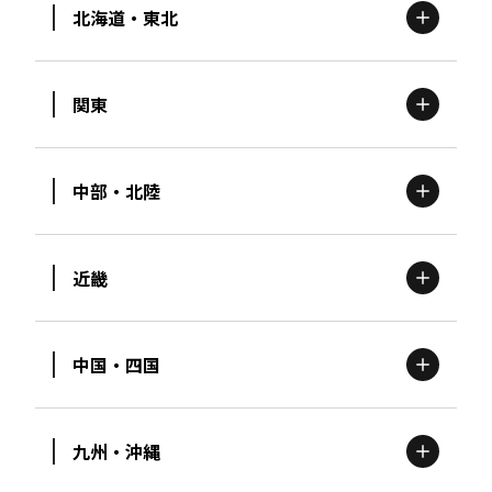
北海道・東北
関東
北海道
エリア
中部・北陸
茨城
エリア
青森
エリア
近畿
新潟
エリア
栃木
エリア
岩手
エリア
中国・四国
滋賀
エリア
富山
エリア
群馬
エリア
宮城
エリア
九州・沖縄
鳥取
エリア
京都
エリア
石川
エリア
埼玉
エリア
秋田
エリア