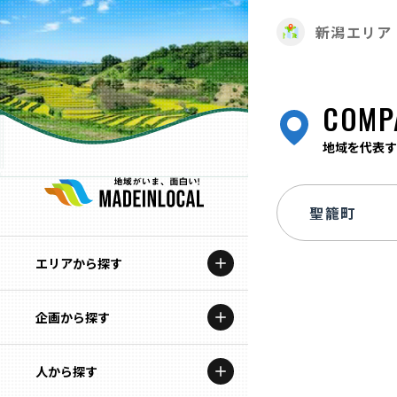
新潟エリア
COMP
地域を代表す
エリアから探す
企画から探す
北海道
特集コンテンツ
人から探す
青森