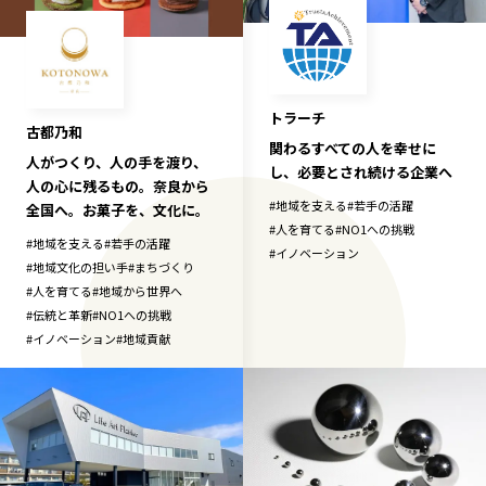
長野エリア
岐阜エリア
静岡エリア
愛知エリア
三重エリア
滋賀エリア
トラーチ
京都エリア
大阪市エリア
古都乃和
関わるすべての人を幸せに
人がつくり、人の手を渡り、
北摂エリア
堺・泉州エリア
し、必要とされ続ける企業へ
人の心に残るもの。奈良から
河内エリア
兵庫エリア
#
地域を支える
#
若手の活躍
全国へ。お菓子を、文化に。
奈良エリア
和歌山エリア
#
人を育てる
#
NO1への挑戦
#
地域を支える
#
若手の活躍
#
イノベーション
鳥取エリア
島根エリア
#
地域文化の担い手
#
まちづくり
#
人を育てる
#
地域から世界へ
岡山エリア
広島エリア
#
伝統と革新
#
NO1への挑戦
山口エリア
徳島エリア
#
イノベーション
#
地域貢献
香川エリア
愛媛エリア
高知エリア
福岡エリア
佐賀エリア
長崎エリア
熊本エリア
大分エリア