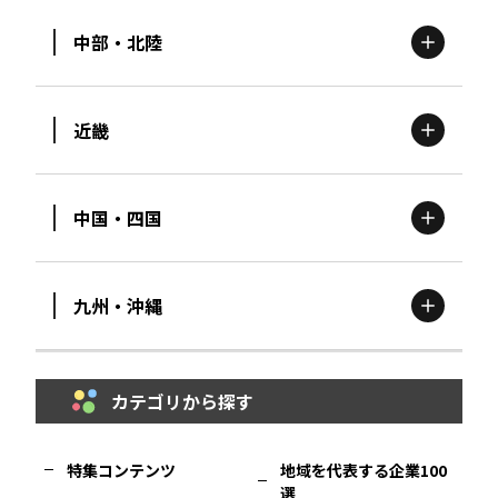
中部・北陸
茨城
エリア
青森
エリア
近畿
新潟
エリア
栃木
エリア
岩手
エリア
中国・四国
滋賀
エリア
富山
エリア
群馬
エリア
宮城
エリア
九州・沖縄
鳥取
エリア
京都
エリア
石川
エリア
埼玉
エリア
秋田
エリア
カテゴリから探す
福岡
エリア
島根
エリア
大阪市
エリア
福井
エリア
千葉
エリア
山形
エリア
特集コンテンツ
地域を代表する企業100
選