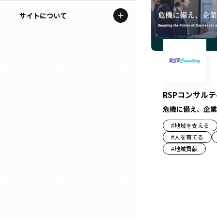
地域を代表する企業100選
記事ライター
サイトについて
岩手
プレスリリース
アンバサダー
私たちの理念
宮城
行政連携記事
お問い合わせ
MILCプロジェクト
秋田
運営会社情報
選出企業特別対談
RSPコンサル
山形
危機に備え、企業
Localist
#
地域を支える
SDGsの先駆者
福島
#
人を育てる
#
地域貢献
イベント
茨城
飲食店
栃木
地域豆知識