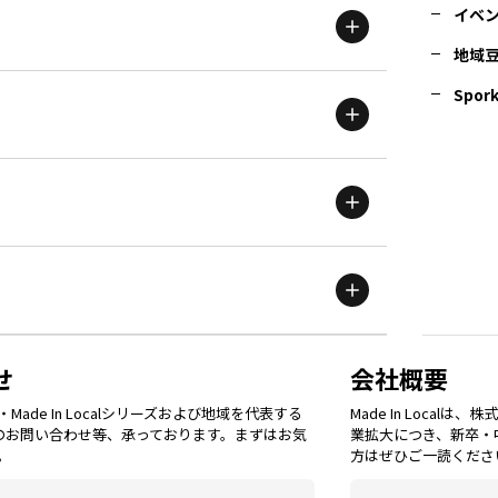
イベ
地域
茨城
エリア
青森
エリア
Spork
新潟
エリア
栃木
エリア
岩手
エリア
滋賀
エリア
富山
エリア
群馬
エリア
宮城
エリア
鳥取
エリア
京都
エリア
石川
エリア
埼玉
エリア
秋田
エリア
せ
会社概要
福岡
エリア
ade In Localシリーズおよび地域を代表する
Made In Loca
島根
エリア
大阪市
エリア
てのお問い合わせ等、承っております。まずはお気
業拡大につき、新卒・
福井
エリア
千葉
エリア
。
方はぜひご一読くださ
山形
エリア