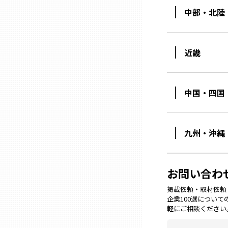
中部・北陸
石川
近畿
福井
中国・四国
山梨
長野
九州・沖縄
岐阜
お問い合わ
静岡
掲載依頼・取材依頼・M
企業100選につい
軽にご相談ください
愛知