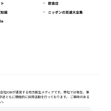
ント
飲食店
豆知識
ニッポンの百選大全集
le
lは、株式会社IOBIが運営する地方創生メディアです。弊社では現在、事
中途ともに積極的に採用活動を行っております。 ご興味のある
い。