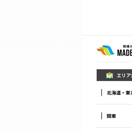
ニッポンの百選大全集
群馬
Sporkle
埼玉
千葉
東京23区
エリア
多摩地域
北海道・東
神奈川
新潟
関東
富山