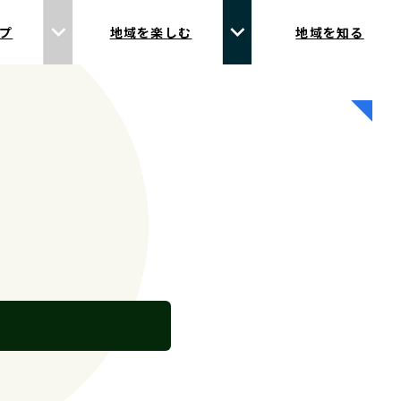
プ
地域を楽しむ
地域を知る