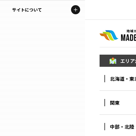
地域を代表する企業100選
記事ライター
サイトについて
岩手
プレスリリース
アンバサダー
私たちの理念
宮城
行政連携記事
お問い合わせ
MILCプロジェクト
秋田
運営会社情報
選出企業特別対談
エリア
山形
Localist
北海道・東
SDGsの先駆者
福島
イベント
関東
茨城
飲食店
栃木
地域豆知識
中部・北陸