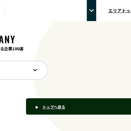
エリアトッ
ANY
る企業100選
トップへ戻る