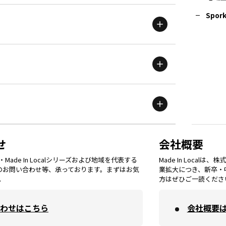
青森
エリア
Spork
新潟
エリア
栃木
エリア
岩手
エリア
滋賀
エリア
富山
エリア
群馬
エリア
宮城
エリア
鳥取
エリア
京都
エリア
石川
エリア
埼玉
エリア
秋田
エリア
せ
会社概要
福岡
エリア
ade In Localシリーズおよび地域を代表する
Made In Loca
島根
エリア
大阪市
エリア
てのお問い合わせ等、承っております。まずはお気
業拡大につき、新卒・
福井
エリア
千葉
エリア
。
方はぜひご一読くださ
山形
エリア
佐賀
エリア
岡山
エリア
わせはこちら
会社概要
北摂
エリア
長野
エリア
東京23区
エリア
福島
エリア