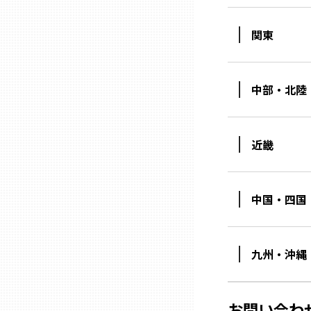
関東
石川
福井
中部・北陸
山梨
近畿
長野
中国・四国
岐阜
九州・沖縄
静岡
愛知
お問い合わ