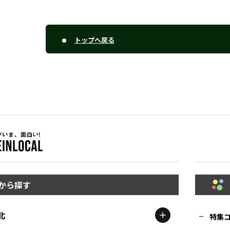
トップへ戻る
から探す
北
特集