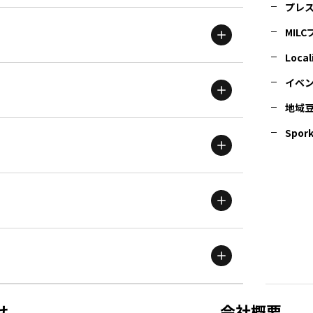
プレ
MIL
北海道
エリア
Local
イベ
地域
茨城
エリア
青森
エリア
Spork
新潟
エリア
栃木
エリア
岩手
エリア
滋賀
エリア
富山
エリア
群馬
エリア
宮城
エリア
鳥取
エリア
京都
エリア
石川
エリア
埼玉
エリア
秋田
エリア
せ
会社概要