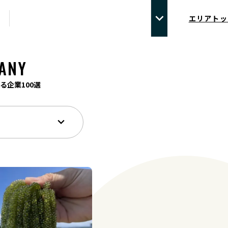
エリアトッ
ANY
る企業100選