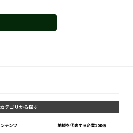
カテゴリから探す
コンテンツ
地域を代表する企業100選