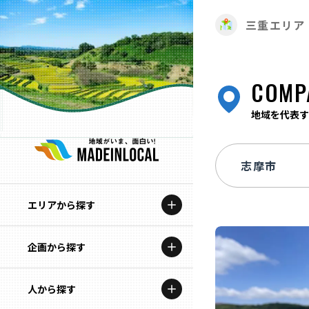
三重エリア
COMP
地域を代表す
エリアから探す
企画から探す
北海道
特集コンテンツ
人から探す
青森