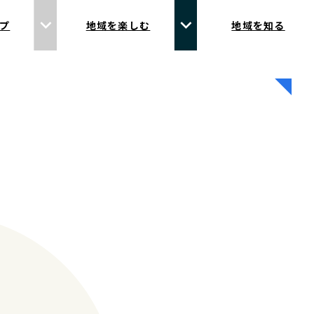
プ
地域を楽しむ
地域を知る