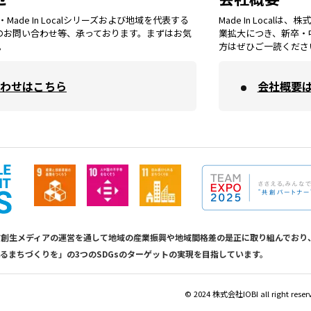
福岡
エリア
ade In Localシリーズおよび地域を代表する
Made In Loca
島根
エリア
大阪市
エリア
てのお問い合わせ等、承っております。まずはお気
業拡大につき、新卒・
福井
エリア
千葉
エリア
。
方はぜひご一読くださ
山形
エリア
佐賀
エリア
岡山
エリア
わせはこちら
会社概要
北摂
エリア
長野
エリア
東京23区
エリア
福島
エリア
長崎
エリア
広島
エリア
堺・泉州
エリア
岐阜
エリア
多摩
エリア
熊本
エリア
山口
エリア
河内
エリア
静岡
エリア
神奈川
エリア
calは地方創生メディアの運営を通して地域の産業振興や地域間格差の是正に取り組んで
るまちづくりを」の3つのSDGsのターゲットの実現を目指しています。
大分
エリア
徳島
エリア
兵庫
エリア
愛知
エリア
山梨
エリア
©︎ 2024 株式会社IOBI all right reser