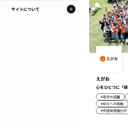
地域を代表する企業100選
記事ライター
サイトについて
岩手
プレスリリース
アンバサダー
私たちの理念
宮城
行政連携記事
お問い合わせ
MILCプロジェクト
秋田
運営会社情報
選出企業特別対談
山形
Localist
えがお
SDGsの先駆者
福島
心をひとつに「感
イベント
#
若手の活躍
茨城
#
NO1への挑戦
飲食店
#
中途採用強化中
栃木
地域豆知識