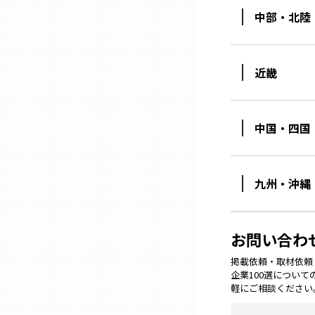
中部・北陸
石川
近畿
福井
中国・四国
山梨
長野
九州・沖縄
岐阜
お問い合わ
静岡
掲載依頼・取材依頼・M
企業100選につい
軽にご相談ください
愛知