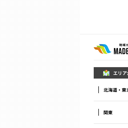
ニッポンの百選大全集
群馬
Sporkle
埼玉
千葉
東京23区
エリア
多摩地域
北海道・東
神奈川
新潟
関東
富山