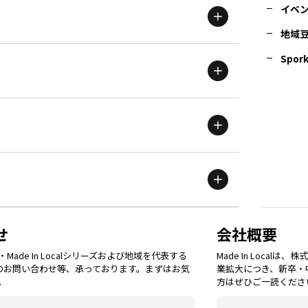
イベ
地域
茨城
エリア
青森
エリア
Spork
新潟
エリア
栃木
エリア
岩手
エリア
滋賀
エリア
富山
エリア
群馬
エリア
宮城
エリア
鳥取
エリア
京都
エリア
石川
エリア
埼玉
エリア
秋田
エリア
せ
会社概要
福岡
エリア
ade In Localシリーズおよび地域を代表する
Made In Loca
島根
エリア
大阪市
エリア
てのお問い合わせ等、承っております。まずはお気
業拡大につき、新卒・
福井
エリア
千葉
エリア
。
方はぜひご一読くださ
山形
エリア