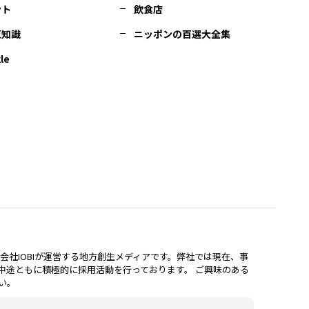
ント
飲食店
豆知識
ニッポンの百選大全集
le
lは、株式会社IOBIが運営する地方創生メディアです。弊社では現在、事
中途ともに積極的に採用活動を行っております。 ご興味のある
い。