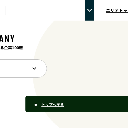
エリアトッ
ANY
る企業100選
トップへ戻る