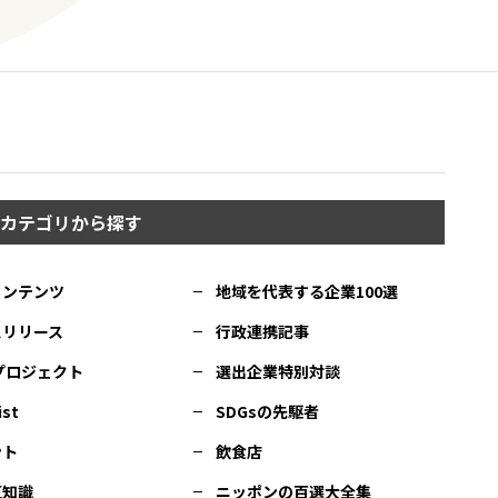
カテゴリから探す
コンテンツ
地域を代表する企業100選
スリリース
行政連携記事
Cプロジェクト
選出企業特別対談
ist
SDGsの先駆者
ント
飲食店
豆知識
ニッポンの百選大全集