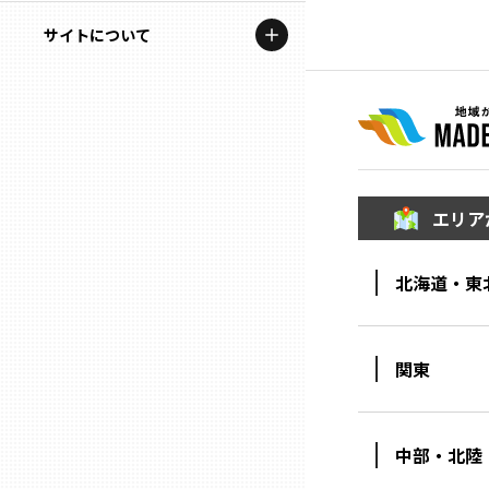
地域を代表する企業100選
記事ライター
サイトについて
岩手
プレスリリース
アンバサダー
私たちの理念
宮城
行政連携記事
お問い合わせ
MILCプロジェクト
秋田
運営会社情報
選出企業特別対談
エリア
山形
Localist
北海道・東
SDGsの先駆者
福島
イベント
関東
茨城
飲食店
栃木
地域豆知識
中部・北陸