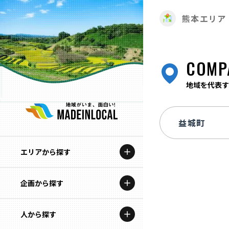
熊本エリア
COMP
地域を代表す
エリアから探す
企画から探す
北海道
特集コンテンツ
人から探す
青森