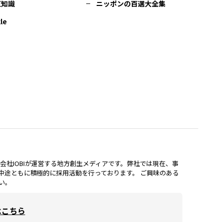
豆知識
ニッポンの百選大全集
le
lは、株式会社IOBIが運営する地方創生メディアです。弊社では現在、事
中途ともに積極的に採用活動を行っております。 ご興味のある
い。
はこちら