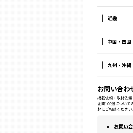
ニッポンの百選大全集
群馬
Sporkle
近畿
埼玉
中国・四国
千葉
東京23区
九州・沖縄
多摩地域
お問い合わ
神奈川
掲載依頼・取材依頼・M
企業100選につい
軽にご相談ください
新潟
お問い合
富山