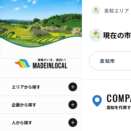
高知エリア
現在の市
エリアから探す
COMP
企画から探す
北海道
高知を代表す
特集コンテンツ
人から探す
青森