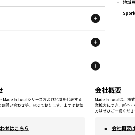
地域
茨城
エリア
青森
エリア
Spork
新潟
エリア
栃木
エリア
岩手
エリア
滋賀
エリア
富山
エリア
群馬
エリア
宮城
エリア
鳥取
エリア
京都
エリア
石川
エリア
埼玉
エリア
秋田
エリア
せ
会社概要
福岡
エリア
ade In Localシリーズおよび地域を代表する
Made In Loca
島根
エリア
大阪市
エリア
てのお問い合わせ等、承っております。まずはお気
業拡大につき、新卒・
福井
エリア
千葉
エリア
。
方はぜひご一読くださ
山形
エリア
佐賀
エリア
岡山
エリア
わせはこちら
会社概要
北摂
エリア
長野
エリア