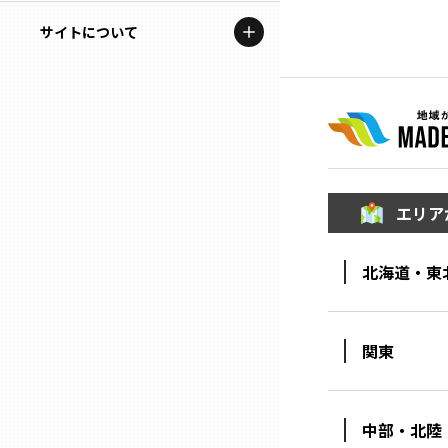
地域を代表する企業100選
記事ライター
サイトについて
岩手
プレスリリース
アンバサダー
私たちの理念
宮城
行政連携記事
お問い合わせ
MILCプロジェクト
秋田
運営会社情報
選出企業特別対談
エリア
山形
Localist
北海道・東
SDGsの先駆者
福島
イベント
茨城
関東
飲食店
栃木
地域豆知識
中部・北陸