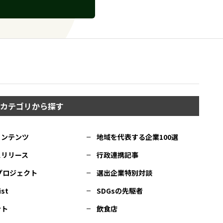
カテゴリから探す
コンテンツ
地域を代表する企業100選
スリリース
行政連携記事
Cプロジェクト
選出企業特別対談
ist
SDGsの先駆者
ント
飲食店