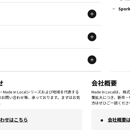
青森
エリア
Spork
新潟
エリア
栃木
エリア
岩手
エリア
滋賀
エリア
富山
エリア
群馬
エリア
宮城
エリア
鳥取
エリア
京都
エリア
石川
エリア
埼玉
エリア
秋田
エリア
せ
会社概要
福岡
エリア
ade In Localシリーズおよび地域を代表する
Made In Loca
島根
エリア
大阪市
エリア
てのお問い合わせ等、承っております。まずはお気
業拡大につき、新卒・
福井
エリア
千葉
エリア
。
方はぜひご一読くださ
山形
エリア
佐賀
エリア
岡山
エリア
わせはこちら
会社概要
北摂
エリア
長野
エリア
東京23区
エリア
福島
エリア