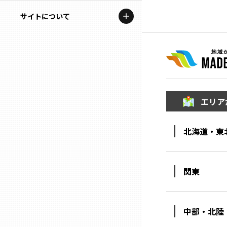
地域を代表する企業100選
記事ライター
サイトについて
岩手
プレスリリース
アンバサダー
私たちの理念
宮城
行政連携記事
お問い合わせ
MILCプロジェクト
秋田
運営会社情報
選出企業特別対談
エリア
山形
Localist
北海道・東
SDGsの先駆者
福島
イベント
関東
茨城
飲食店
栃木
地域豆知識
中部・北陸