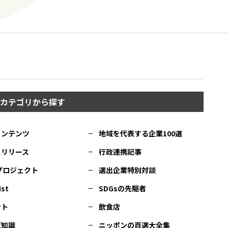
カテゴリから探す
コンテンツ
地域を代表する企業100選
スリリース
行政連携記事
Cプロジェクト
選出企業特別対談
ist
SDGsの先駆者
ント
飲食店
豆知識
ニッポンの百選大全集