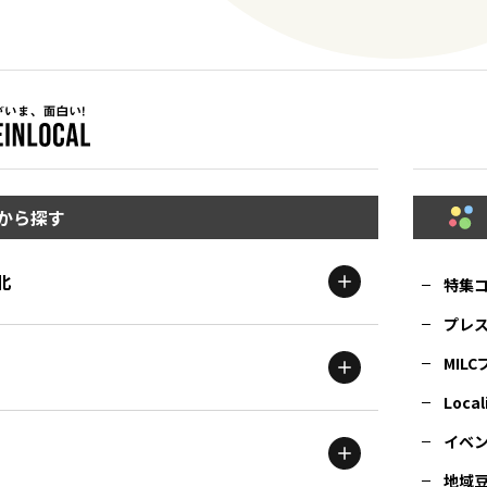
から探す
北
特集
プレ
MIL
北海道
エリア
Local
イベ
地域
茨城
エリア