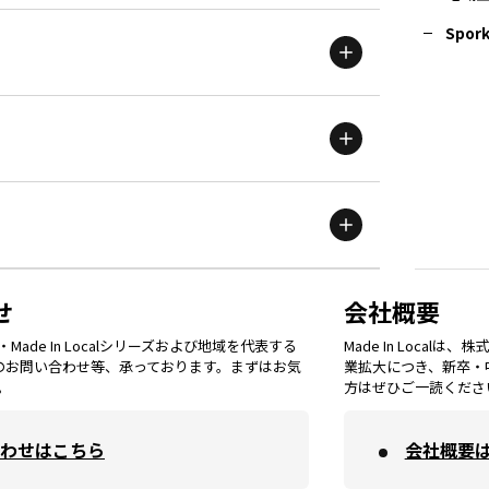
青森
エリア
Spork
新潟
エリア
栃木
エリア
岩手
エリア
滋賀
エリア
富山
エリア
群馬
エリア
宮城
エリア
鳥取
エリア
京都
エリア
石川
エリア
埼玉
エリア
秋田
エリア
せ
会社概要
福岡
エリア
ade In Localシリーズおよび地域を代表する
Made In Loca
島根
エリア
大阪市
エリア
てのお問い合わせ等、承っております。まずはお気
業拡大につき、新卒・
福井
エリア
千葉
エリア
。
方はぜひご一読くださ
山形
エリア
佐賀
エリア
岡山
エリア
わせはこちら
会社概要
北摂
エリア
長野
エリア
東京23区
エリア
福島
エリア