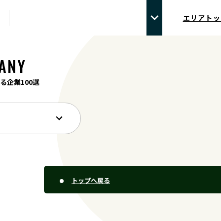
エリアトッ
ANY
る企業100選
トップへ戻る