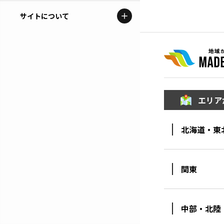
地域を代表する企業100選
記事ライター
サイトについて
岩手
プレスリリース
アンバサダー
私たちの理念
宮城
行政連携記事
お問い合わせ
MILCプロジェクト
秋田
運営会社情報
選出企業特別対談
エリア
山形
Localist
北海道・東
SDGsの先駆者
福島
イベント
関東
茨城
飲食店
栃木
地域豆知識
中部・北陸