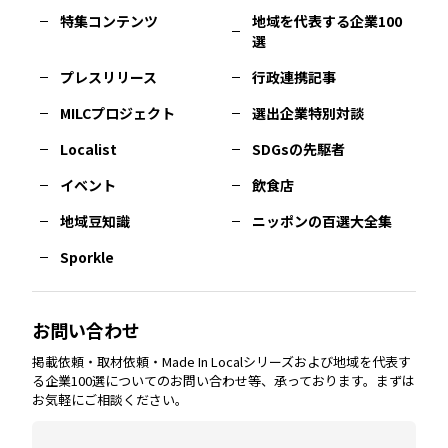
特集コンテンツ
地域を代表する企業100
選
佐賀
エリア
岡山
エリア
北摂
エリア
長野
エリア
東京23区
エリア
福島
エリア
プレスリリース
行政連携記事
MILCプロジェクト
選出企業特別対談
長崎
エリア
広島
エリア
堺・泉州
エリア
岐阜
エリア
多摩
エリア
Localist
SDGsの先駆者
イベント
飲食店
熊本
エリア
山口
エリア
河内
エリア
静岡
エリア
神奈川
エリア
地域豆知識
ニッポンの百選大全集
Sporkle
大分
エリア
徳島
エリア
兵庫
エリア
愛知
エリア
山梨
エリア
お問い合わせ
掲載依頼・取材依頼・Made In Localシリーズおよび地域を代表す
宮崎
エリア
香川
エリア
奈良
エリア
三重
エリア
る企業100選についてのお問い合わせ等、承っております。まずは
お気軽にご相談ください。