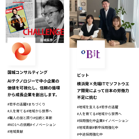
国城コンサルティング
ビット
AIテクノロジーで中小企業の
横浜発×先端ITでソフトウエ
価値を可視化し、信頼の循環
ア開発によって日本の労働力
から成長企業を創出します。
不足に挑む
#
若手の活躍
#
まちづくり
#
地域を支える
#
若手の活躍
#
人を育てる
#
地域から世界へ
#
人を育てる
#
地域から世界へ
#
職人の技と誇り
#
伝統と革新
#
採用強化中企業
#
イノベーション
#
NO1への挑戦
#
イノベーション
#
地域貢献
#
新卒採用強化中
#
地域貢献
#
中途採用強化中