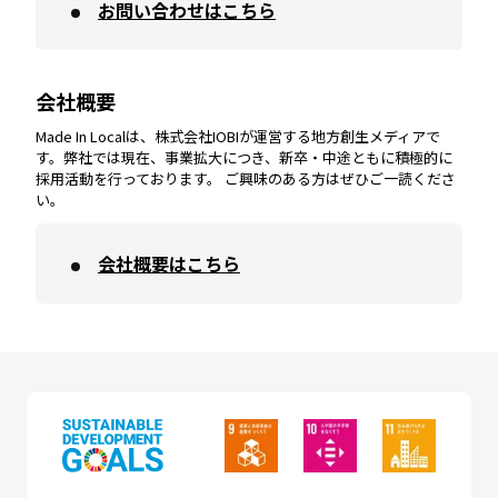
お問い合わせはこちら
鹿児島
エリア
愛媛
エリア
和歌山
エリア
会社概要
沖縄
エリア
高知
エリア
Made In Localは、株式会社IOBIが運営する地方創生メディアで
す。弊社では現在、事業拡大につき、新卒・中途ともに積極的に
採用活動を行っております。 ご興味のある方はぜひご一読くださ
い。
会社概要はこちら