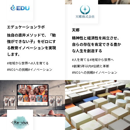
エデュケーションラボ
天郷
独自の直井メソッドで、「勉
精神性と経済性を両立させ、
強ができない子」をゼロにす
自らの存在を肯定できる豊か
る教育イノベーションを実現
な人生を創造する
します。
#
人を育てる
#
地域から世界へ
#
地域から世界へ
#
人を育てる
#
創業5年以内
#
伝統と革新
#
NO1への挑戦
#
イノベーション
#
NO1への挑戦
#
イノベーション