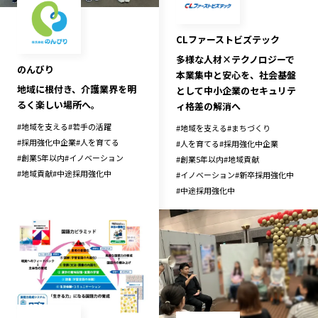
記事ライター
アンバサダー
CLファーストビズテック
多様な人材×テクノロジーで
お問い合わせ
会社概要
のんびり
本業集中と安心を、社会基盤
地域に根付き、介護業界を明
として中小企業のセキュリテ
るく楽しい場所へ。
ィ格差の解消へ
#
地域を支える
#
若手の活躍
#
地域を支える
#
まちづくり
#
採用強化中企業
#
人を育てる
#
人を育てる
#
採用強化中企業
#
創業5年以内
#
イノベーション
#
創業5年以内
#
地域貢献
#
地域貢献
#
中途採用強化中
#
イノベーション
#
新卒採用強化中
#
中途採用強化中