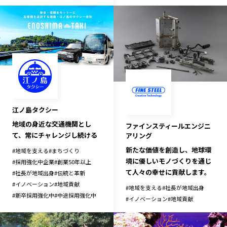
江ノ島タクシー
地域の身近な交通機関とし
ファインスティールエンジニ
て、常にチャレンジし続ける
アリング
新たな価値を創造し、地球環
#
地域を支える
#
まちづくり
境に優しいモノづくりを通じ
#
採用強化中企業
#
創業50年以上
て人々の幸せに貢献します。
#
社長が地域出身
#
伝統と革新
#
イノベーション
#
地域貢献
#
地域を支える
#
社長が地域出身
#
新卒採用強化中
#
中途採用強化中
#
イノベーション
#
地域貢献