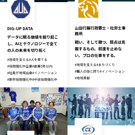
宮崎エリア
鹿児島エリア
沖縄エリア
山田行展行政書士・社労士事
DIG-UP DATA
務所
カテゴリから探す
データに眠る価値を掘り起こ
戦い、そして勝つ。弱点は克
し、AIとテクノロジーで全て
服するもの。前進を止めな
の人の未来を切り拓く
特集コンテンツ
地域を代表する 企業100選
い。プロの仕事をする。
#
地域を支える
#
人を育てる
プレスリリース
行政連携記事
#
地域を支える
#
まちづくり
#
採用強化中企業
#
創業5年以内
MILCプロジェクト
選出企業特別対談
#
職人の技と誇り
#
イノベーション
#
社長が地域出身
#
イノベーション
#
地域貢献
Localist
SDGsの先駆者
#
新卒採用強化中
#
中途採用強化中
イベント
飲食店
地域豆知識
ニッポンの百選大全集
Sporkle
「人」から探す