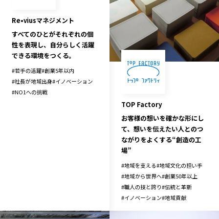
Re•viusマネジメント
すべてのひとがそれぞれの個
性を表現し、自分らしく活躍
できる環境をつくる。
#
若手の活躍
#
創業5年以内
#
社長が地域出身
#
イノベーション
#
NO1への挑戦
TOP Factory
お客様の想いを確かな形にし
て、想いを伝えたい人とのつ
ながりをよくする“創造の工
場”
#
地域を支える
#
地域文化の担い手
#
地域から世界へ
#
創業50年以上
#
職人の技と誇り
#
伝統と革新
#
イノベーション
#
地域貢献