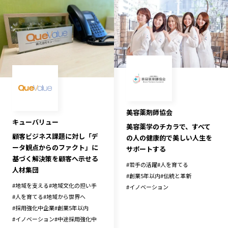
美容薬剤師協会
キューバリュー
美容薬学のチカラで、すべて
顧客ビジネス課題に対し「デ
の人の健康的で美しい人生を
ータ観点からのファクト」に
サポートする
基づく解決策を顧客へ示せる
#
若手の活躍
#
人を育てる
人材集団
#
創業5年以内
#
伝統と革新
#
地域を支える
#
地域文化の担い手
#
イノベーション
#
人を育てる
#
地域から世界へ
#
採用強化中企業
#
創業5年以内
#
イノベーション
#
中途採用強化中