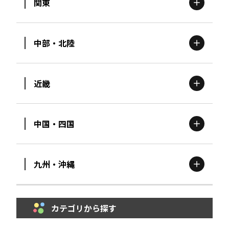
関東
北海道
エリア
中部・北陸
茨城
エリア
青森
エリア
近畿
新潟
エリア
栃木
エリア
岩手
エリア
中国・四国
滋賀
エリア
富山
エリア
群馬
エリア
宮城
エリア
九州・沖縄
鳥取
エリア
京都
エリア
石川
エリア
埼玉
エリア
秋田
エリア
カテゴリから探す
福岡
エリア
島根
エリア
大阪市
エリア
福井
エリア
千葉
エリア
山形
エリア