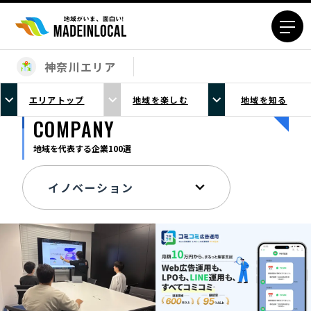
神奈川エリア
エリアから探す
エリアトップ
地域を楽しむ
地域を知る
北海道エリア
青森エリア
COMPANY
岩手エリア
宮城エリア
地域を代表する企業100選
秋田エリア
山形エリア
福島エリア
茨城エリア
栃木エリア
群馬エリア
埼玉エリア
千葉エリア
東京23区エリア
多摩エリア
神奈川エリア
新潟エリア
富山エリア
石川エリア
福井エリア
山梨エリア