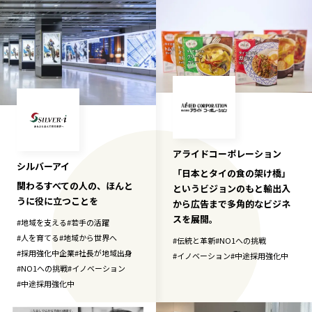
アライドコーポレーション
シルバーアイ
「日本とタイの食の架け橋」
関わるすべての人の、ほんと
というビジョンのもと輸出入
うに役に立つことを
から広告まで多角的なビジネ
スを展開。
#
地域を支える
#
若手の活躍
#
人を育てる
#
地域から世界へ
#
伝統と革新
#
NO1への挑戦
#
採用強化中企業
#
社長が地域出身
#
イノベーション
#
中途採用強化中
#
NO1への挑戦
#
イノベーション
#
中途採用強化中