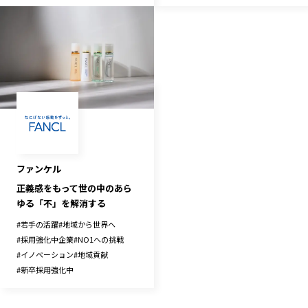
ファンケル
正義感をもって世の中のあら
ゆる「不」を解消する
#
若手の活躍
#
地域から世界へ
#
採用強化中企業
#
NO1への挑戦
#
イノベーション
#
地域貢献
#
新卒採用強化中