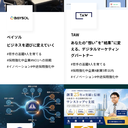
長野エリア
岐阜エリア
静岡エリア
愛知エリア
三重エリア
滋賀エリア
京都エリア
大阪市エリア
TAW
ベイソル
あなたの“想い”を“結果”に変
北摂エリア
堺・泉州エリア
ビジネスを遊びに変えていく
える、デジタルマーケティン
河内エリア
兵庫エリア
#
若手の活躍
#
人を育てる
グパートナー
#
採用強化中企業
奈良エリア
#
NO1への挑戦
和歌山エリア
#
若手の活躍
#
人を育てる
#
イノベーション
#
中途採用強化中
鳥取エリア
島根エリア
#
採用強化中企業
#
創業5年以内
#
イノベーション
#
中途採用強化中
岡山エリア
広島エリア
山口エリア
徳島エリア
香川エリア
愛媛エリア
高知エリア
福岡エリア
佐賀エリア
長崎エリア
熊本エリア
大分エリア