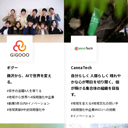
ギグー
CannaTech
藤沢から、AIで世界を変え
自分らしく 人間らしく 晴れや
る。
かな心が明日を切り開く。個
が輝ける集合体の組織を目指
#
若手の活躍
#
人を育てる
す。
#
地域から世界へ
#
採用強化中企業
#
創業5年以内
#
イノベーション
#
地域を支える
#
地域文化の担い手
#
地域貢献
#
中途採用強化中
#
採用強化中企業
#
NO1への挑戦
#
イノベーション