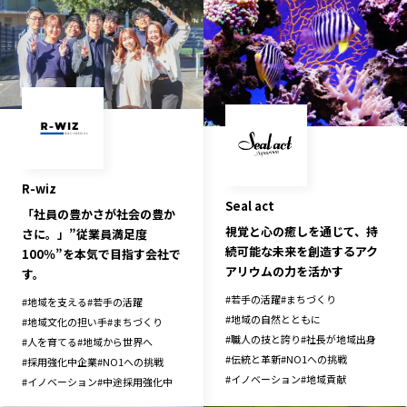
R-wiz
Seal act
「社員の豊かさが社会の豊か
視覚と心の癒しを通じて、持
さに。」”従業員満足度
続可能な未来を創造するアク
100％”を本気で目指す会社で
アリウムの力を活かす
す。
#
若手の活躍
#
まちづくり
#
地域を支える
#
若手の活躍
#
地域の自然とともに
#
地域文化の担い手
#
まちづくり
#
職人の技と誇り
#
社長が地域出身
#
人を育てる
#
地域から世界へ
#
伝統と革新
#
NO1への挑戦
#
採用強化中企業
#
NO1への挑戦
#
イノベーション
#
地域貢献
#
イノベーション
#
中途採用強化中