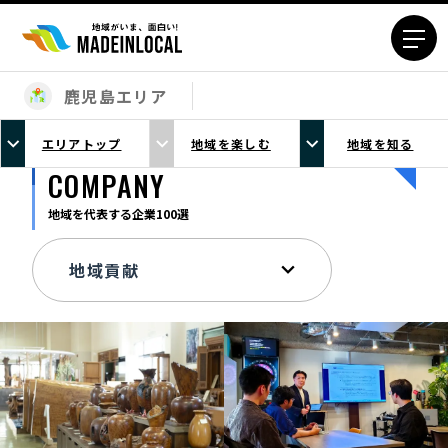
鹿児島エリア
エリアから探す
エリアトップ
地域を楽しむ
地域を知る
北海道エリア
青森エリア
COMPANY
岩手エリア
宮城エリア
地域を代表する企業100選
秋田エリア
山形エリア
福島エリア
茨城エリア
栃木エリア
群馬エリア
埼玉エリア
千葉エリア
東京23区エリア
多摩エリア
神奈川エリア
新潟エリア
富山エリア
石川エリア
福井エリア
山梨エリア