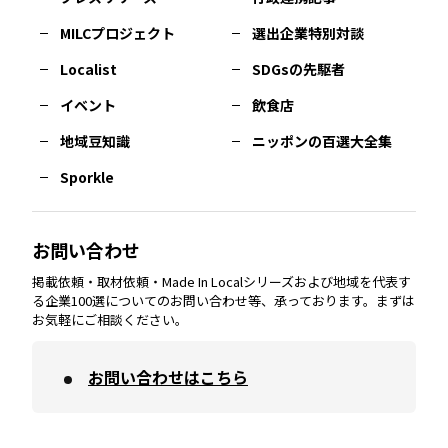
MILCプロジェクト
選出企業特別対談
長崎
エリア
広島
エリア
堺・泉州
エリア
岐阜
エリア
多摩
エリア
Localist
SDGsの先駆者
イベント
飲食店
熊本
エリア
山口
エリア
河内
エリア
静岡
エリア
神奈川
エリア
地域豆知識
ニッポンの百選大全集
Sporkle
大分
エリア
徳島
エリア
兵庫
エリア
愛知
エリア
山梨
エリア
お問い合わせ
掲載依頼・取材依頼・Made In Localシリーズおよび地域を代表す
宮崎
エリア
香川
エリア
奈良
エリア
三重
エリア
る企業100選についてのお問い合わせ等、承っております。まずは
お気軽にご相談ください。
お問い合わせはこちら
鹿児島
エリア
愛媛
エリア
和歌山
エリア