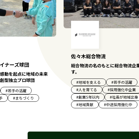
佐々木総合物流
イナーズ球団
総合物流の名のもとに総合物流企
す。
感動を起点に地域の未来
創型独立プロ球団
#
地域を支える
#
若手の活躍
#
人を育てる
#
採用強化中企業
#
若手の活躍
#
創業5年以内
#
社長が地域出身
手
#
まちづくり
#
地域貢献
#
中途採用強化中