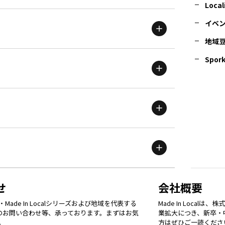
北海道
エリア
Local
イベ
地域
茨城
エリア
青森
エリア
Spork
新潟
エリア
栃木
エリア
岩手
エリア
滋賀
エリア
富山
エリア
群馬
エリア
宮城
エリア
鳥取
エリア
京都
エリア
石川
エリア
埼玉
エリア
秋田
エリア
せ
会社概要
福岡
エリア
ade In Localシリーズおよび地域を代表する
Made In Loca
島根
エリア
大阪市
エリア
てのお問い合わせ等、承っております。まずはお気
業拡大につき、新卒・
福井
エリア
千葉
エリア
。
方はぜひご一読くださ
山形
エリア