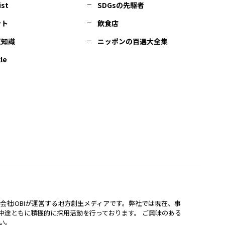
ist
SDGsの先駆者
ント
飲食店
豆知識
ニッポンの百選大全集
le
lは、株式会社IOBIが運営する地方創生メディアです。弊社では現在、事
中途ともに積極的に採用活動を行っております。 ご興味のある
い。