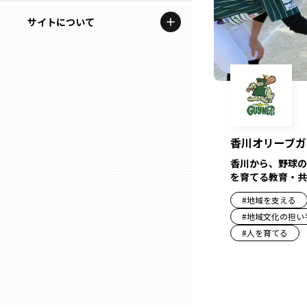
地域を代表する企業100選
記事ライター
サイトについて
岩手
プレスリリース
アンバサダー
私たちの理念
宮城
行政連携記事
お問い合わせ
MILCプロジェクト
秋田
運営会社情報
選出企業特別対談
香川オリーブガ
山形
Localist
香川から、野球の
を育てる教育・共
SDGsの先駆者
福島
#
地域を支える
#
地域文化の担い
イベント
#
人を育てる
茨城
飲食店
栃木
地域豆知識