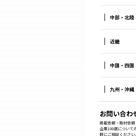
中部・北陸
石川
福井
近畿
山梨
中国・四国
長野
九州・沖縄
岐阜
お問い合わ
静岡
掲載依頼・取材依頼・M
企業100選につい
愛知
軽にご相談ください