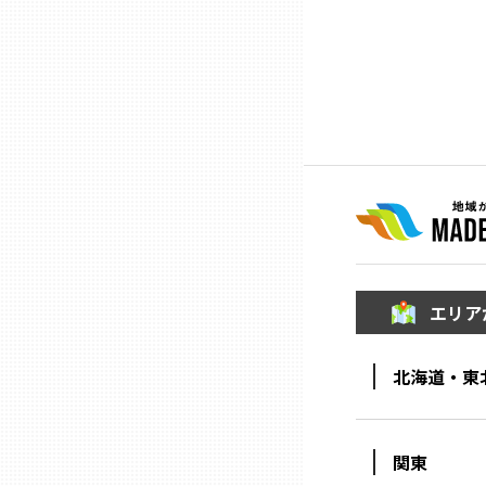
ニッポンの百選大全集
群馬
Sporkle
埼玉
千葉
東京23区
多摩地域
エリア
神奈川
北海道・東
新潟
関東
富山