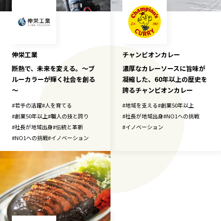
長野エリア
岐阜エリア
静岡エリア
愛知エリア
三重エリア
滋賀エリア
伸栄工業
チャンピオンカレー
京都エリア
大阪市エリア
断熱で、未来を変える。～ブ
濃厚なカレーソースに旨味が
北摂エリア
堺・泉州エリア
ルーカラーが輝く社会を創る
凝縮した、60年以上の歴史を
河内エリア
兵庫エリア
～
誇るチャンピオンカレー
奈良エリア
和歌山エリア
#
若手の活躍
#
人を育てる
#
地域を支える
#
創業50年以上
#
創業50年以上
#
職人の技と誇り
#
社長が地域出身
#
NO1への挑戦
鳥取エリア
島根エリア
#
社長が地域出身
#
伝統と革新
#
イノベーション
岡山エリア
広島エリア
#
NO1への挑戦
#
イノベーション
山口エリア
徳島エリア
香川エリア
愛媛エリア
高知エリア
福岡エリア
佐賀エリア
長崎エリア
熊本エリア
大分エリア