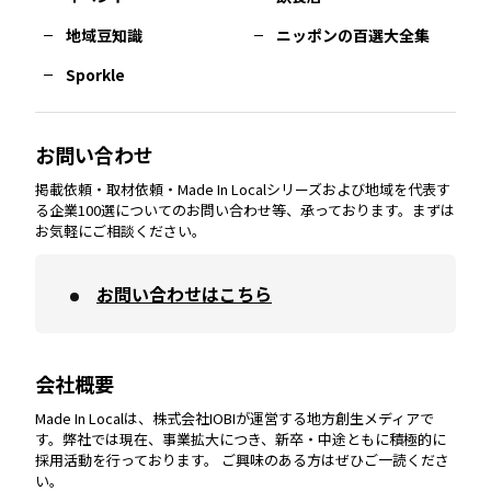
熊本
エリア
山口
エリア
河内
エリア
静岡
エリア
神奈川
エリア
地域豆知識
ニッポンの百選大全集
Sporkle
大分
エリア
徳島
エリア
兵庫
エリア
愛知
エリア
山梨
エリア
お問い合わせ
掲載依頼・取材依頼・Made In Localシリーズおよび地域を代表す
宮崎
エリア
香川
エリア
奈良
エリア
三重
エリア
る企業100選についてのお問い合わせ等、承っております。まずは
お気軽にご相談ください。
お問い合わせはこちら
鹿児島
エリア
愛媛
エリア
和歌山
エリア
会社概要
沖縄
エリア
高知
エリア
Made In Localは、株式会社IOBIが運営する地方創生メディアで
す。弊社では現在、事業拡大につき、新卒・中途ともに積極的に
採用活動を行っております。 ご興味のある方はぜひご一読くださ
い。