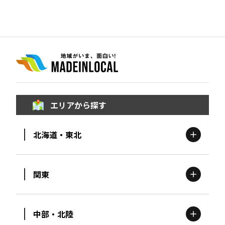
記事ライター
アンバサダー
お問い合わせ
会社概要
エリアから探す
北海道・東北
関東
北海道
エリア
中部・北陸