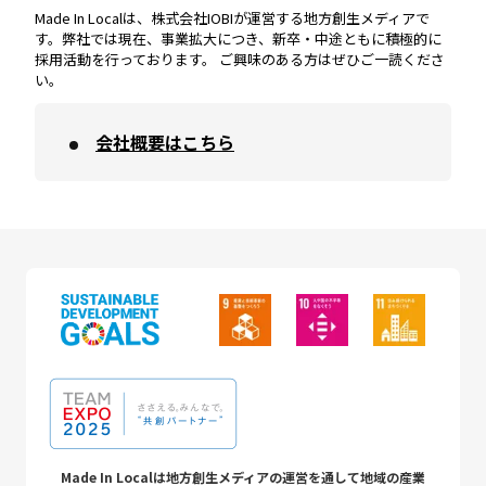
Made In Localは、株式会社IOBIが運営する地方創生メディアで
す。弊社では現在、事業拡大につき、新卒・中途ともに積極的に
採用活動を行っております。 ご興味のある方はぜひご一読くださ
い。
会社概要はこちら
Made In Localは地方創生メディアの運営を通して地域の産業