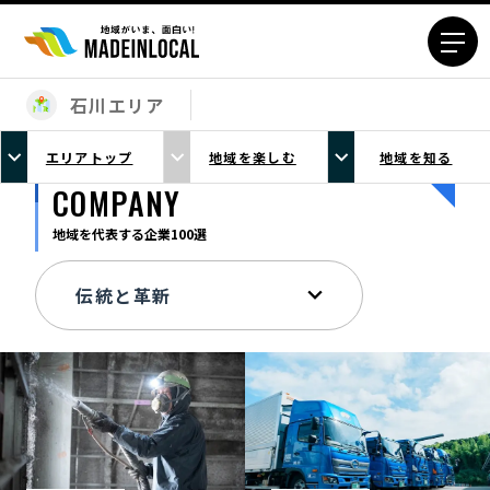
石川エリア
エリアから探す
エリアトップ
地域を楽しむ
地域を知る
北海道エリア
青森エリア
COMPANY
岩手エリア
宮城エリア
地域を代表する企業100選
秋田エリア
山形エリア
福島エリア
茨城エリア
栃木エリア
群馬エリア
埼玉エリア
千葉エリア
東京23区エリア
多摩エリア
神奈川エリア
新潟エリア
富山エリア
石川エリア
福井エリア
山梨エリア