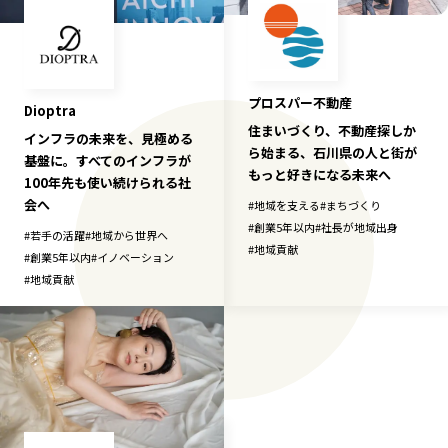
長野エリア
岐阜エリア
静岡エリア
愛知エリア
三重エリア
滋賀エリア
プロスパー不動産
Dioptra
京都エリア
大阪市エリア
住まいづくり、不動産探しか
インフラの未来を、見極める
北摂エリア
堺・泉州エリア
ら始まる、石川県の人と街が
基盤に。すべてのインフラが
もっと好きになる未来へ
河内エリア
兵庫エリア
100年先も使い続けられる社
会へ
#
地域を支える
#
まちづくり
奈良エリア
和歌山エリア
#
創業5年以内
#
社長が地域出身
#
若手の活躍
#
地域から世界へ
鳥取エリア
島根エリア
#
地域貢献
#
創業5年以内
#
イノベーション
岡山エリア
広島エリア
#
地域貢献
山口エリア
徳島エリア
香川エリア
愛媛エリア
高知エリア
福岡エリア
佐賀エリア
長崎エリア
熊本エリア
大分エリア