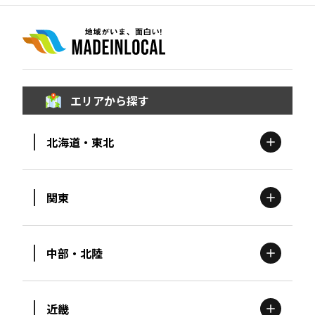
記事ライター
アンバサダー
お問い合わせ
会社概要
エリアから探す
北海道・東北
関東
北海道
エリア
中部・北陸
茨城
エリア
青森
エリア
近畿