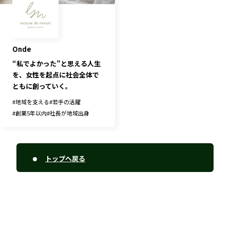
宮崎エリア
鹿児島エリア
沖縄エリア
Onde
カテゴリから探す
“私でよかった”と思える人生
を、女性を起点に社会全体で
ともに創っていく。
特集コンテンツ
地域を代表する 企業100選
プレスリリース
行政連携記事
#
地域を支える
#
若手の活躍
#
創業5年以内
#
社長が地域出身
MILCプロジェクト
選出企業特別対談
Localist
SDGsの先駆者
イベント
飲食店
トップへ戻る
地域豆知識
ニッポンの百選大全集
Sporkle
「人」から探す