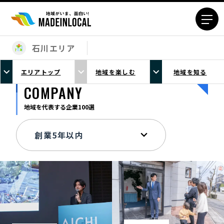
石川エリア
エリアから探す
エリアトップ
地域を楽しむ
地域を知る
北海道エリア
青森エリア
COMPANY
岩手エリア
宮城エリア
地域を代表する企業100選
秋田エリア
山形エリア
福島エリア
茨城エリア
栃木エリア
群馬エリア
埼玉エリア
千葉エリア
東京23区エリア
多摩エリア
神奈川エリア
新潟エリア
富山エリア
石川エリア
福井エリア
山梨エリア