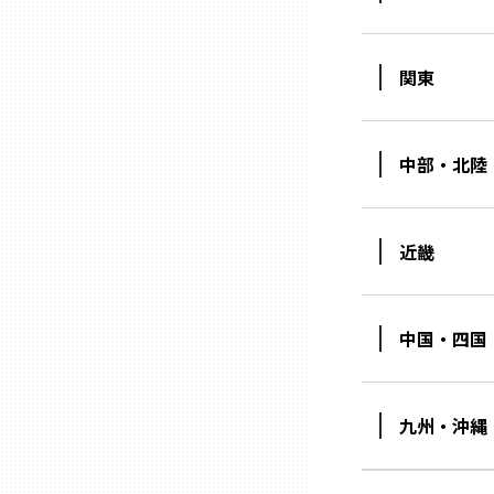
三重
関東
滋賀
中部・北陸
京都
近畿
大阪市
北摂
中国・四国
堺・泉州
九州・沖縄
河内