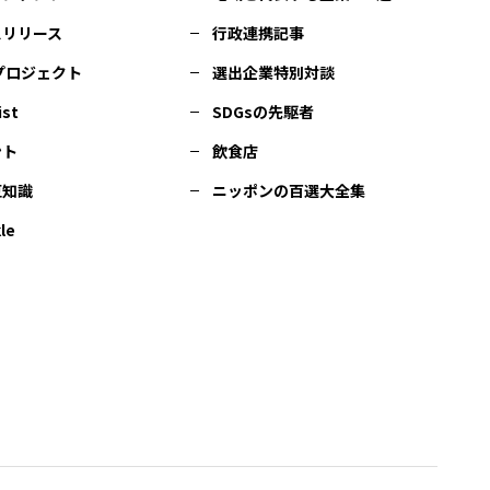
スリリース
行政連携記事
Cプロジェクト
選出企業特別対談
ist
SDGsの先駆者
ント
飲食店
豆知識
ニッポンの百選大全集
le