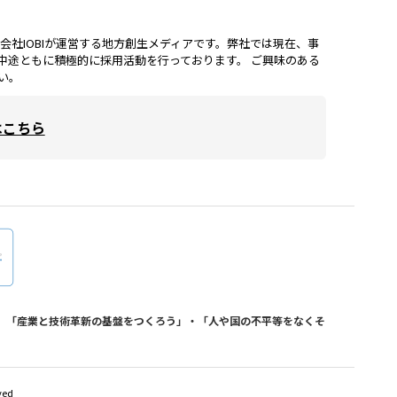
lは、株式会社IOBIが運営する地方創生メディアです。弊社では現在、事
中途ともに積極的に採用活動を行っております。 ご興味のある
い。
はこちら
おり、「産業と技術革新の基盤をつくろう」・「人や国の不平等をなくそ
ved