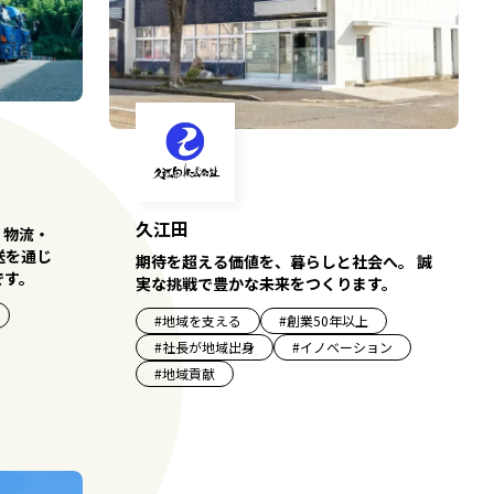
久江田
、物流・
送を通じ
期待を超える価値を、暮らしと社会へ。 誠
です。
実な挑戦で豊かな未来をつくります。
#
地域を支える
#
創業50年以上
#
社長が地域出身
#
イノベーション
#
地域貢献