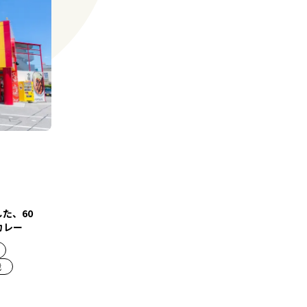
た、60
カレー
戦