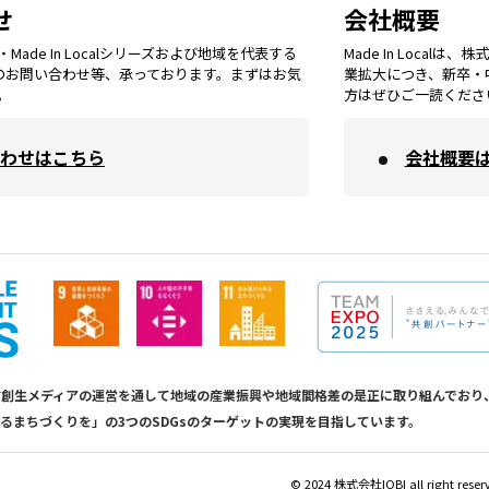
秋田
エリア
せ
会社概要
福岡
エリア
ade In Localシリーズおよび地域を代表する
Made In Loca
島根
エリア
大阪市
エリア
てのお問い合わせ等、承っております。まずはお気
業拡大につき、新卒・
福井
エリア
千葉
エリア
。
方はぜひご一読くださ
山形
エリア
佐賀
エリア
岡山
エリア
わせはこちら
会社概要
北摂
エリア
長野
エリア
東京23区
エリア
福島
エリア
長崎
エリア
広島
エリア
堺・泉州
エリア
岐阜
エリア
多摩
エリア
熊本
エリア
山口
エリア
河内
エリア
静岡
エリア
神奈川
エリア
calは地方創生メディアの運営を通して地域の産業振興や地域間格差の是正に取り組んで
るまちづくりを」の3つのSDGsのターゲットの実現を目指しています。
大分
エリア
徳島
エリア
兵庫
エリア
愛知
エリア
山梨
エリア
©︎ 2024 株式会社IOBI all right reser