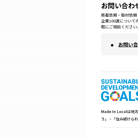
お問い合わ
兵庫
掲載依頼・取材依頼・M
企業100選につい
軽にご相談ください
奈良
お問い合
和歌山
鳥取
島根
岡山
Made In Lo
う」・「住み続けられ
広島