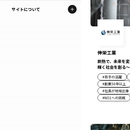
地域を代表する企業100選
記事ライター
サイトについて
岩手
プレスリリース
アンバサダー
私たちの理念
宮城
行政連携記事
お問い合わせ
MILCプロジェクト
秋田
運営会社情報
伸栄工業
選出企業特別対談
断熱で、未来を変
山形
輝く社会を創る～
Localist
#
若手の活躍
SDGsの先駆者
福島
#
創業50年以上
#
社長が地域出身
イベント
#
NO1への挑戦
茨城
飲食店
栃木
地域豆知識