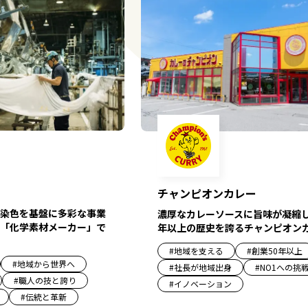
チャンピオンカレー
染色を基盤に多彩な事業
濃厚なカレーソースに旨味が凝縮し
「化学素材メーカー」で
年以上の歴史を誇るチャンピオン
#
地域を支える
#
創業50年以上
#
地域から世界へ
#
社長が地域出身
#
NO1への挑
#
職人の技と誇り
#
イノベーション
#
伝統と革新