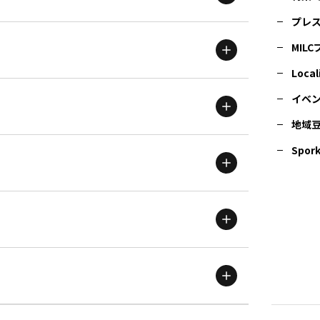
プレ
MIL
北海道
エリア
Local
イベ
地域
茨城
エリア
青森
エリア
Spork
新潟
エリア
栃木
エリア
岩手
エリア
滋賀
エリア
富山
エリア
群馬
エリア
宮城
エリア
鳥取
エリア
京都
エリア
石川
エリア
埼玉
エリア