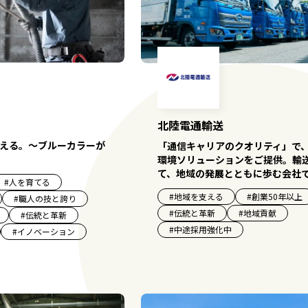
北陸電通輸送
える。～ブルーカラーが
「通信キャリアのクオリティ」で
環境ソリューションをご提供。輸
て、地域の発展とともに歩む会社
#
人を育てる
#
地域を支える
#
創業50年以上
#
職人の技と誇り
#
伝統と革新
#
地域貢献
#
伝統と革新
#
中途採用強化中
#
イノベーション