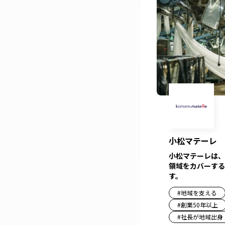
ニッポンの百選大全集
群馬
Sporkle
埼玉
千葉
東京23区
多摩地域
小松マテーレ
小松マテーレは、
神奈川
領域をカバーする
す。
#
地域を支える
新潟
#
創業50年以上
#
社長が地域出身
富山