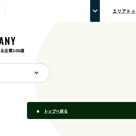
エリアトッ
ANY
る企業100選
トップへ戻る