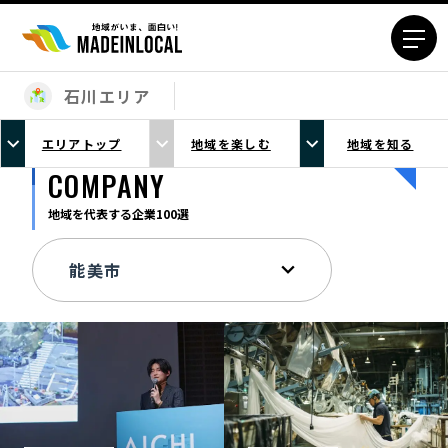
石川エリア
エリアから探す
エリアトップ
地域を楽しむ
地域を知る
北海道エリア
青森エリア
COMPANY
岩手エリア
宮城エリア
地域を代表する企業100選
秋田エリア
山形エリア
福島エリア
茨城エリア
栃木エリア
群馬エリア
埼玉エリア
千葉エリア
東京23区エリア
多摩エリア
神奈川エリア
新潟エリア
富山エリア
石川エリア
福井エリア
山梨エリア