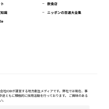
ント
飲食店
豆知識
ニッポンの百選大全集
le
lは、株式会社IOBIが運営する地方創生メディアです。弊社では現在、事
中途ともに積極的に採用活動を行っております。 ご興味のある
い。