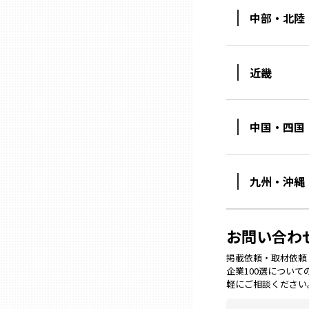
中部・北陸
石川
近畿
福井
中国・四国
山梨
長野
九州・沖縄
岐阜
お問い合わ
静岡
掲載依頼・取材依頼・M
企業100選につい
軽にご相談ください
愛知