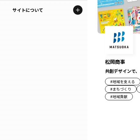
地域を代表する企業100選
記事ライター
サイトについて
岩手
プレスリリース
アンバサダー
私たちの理念
宮城
行政連携記事
お問い合わせ
MILCプロジェクト
秋田
運営会社情報
選出企業特別対談
松岡商事
山形
共創デザインで、
Localist
#
地域を支える
SDGsの先駆者
福島
#
まちづくり
#
地域貢献
イベント
茨城
飲食店
栃木
地域豆知識