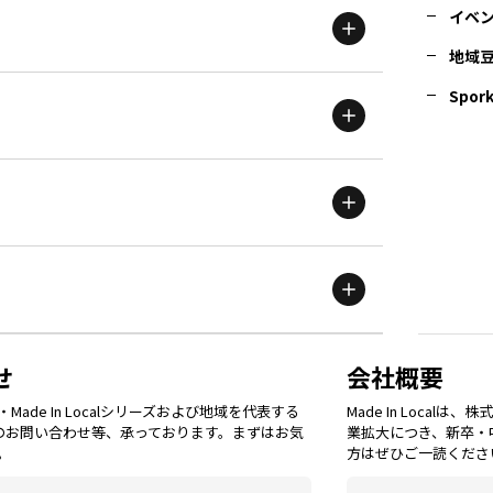
イベ
地域
茨城
エリア
青森
エリア
Spork
新潟
エリア
栃木
エリア
岩手
エリア
滋賀
エリア
富山
エリア
群馬
エリア
宮城
エリア
鳥取
エリア
京都
エリア
石川
エリア
埼玉
エリア
秋田
エリア
せ
会社概要
福岡
エリア
ade In Localシリーズおよび地域を代表する
Made In Loca
島根
エリア
大阪市
エリア
てのお問い合わせ等、承っております。まずはお気
業拡大につき、新卒・
福井
エリア
千葉
エリア
。
方はぜひご一読くださ
山形
エリア