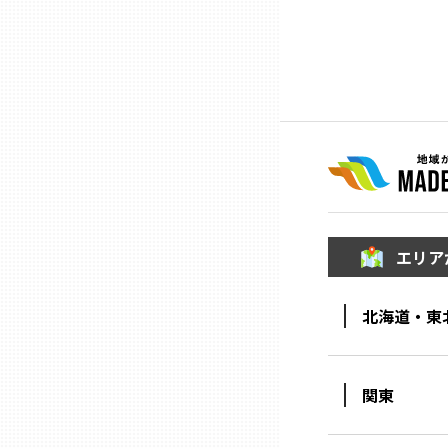
ニッポンの百選大全集
群馬
Sporkle
埼玉
千葉
東京23区
エリア
多摩地域
北海道・東
神奈川
新潟
関東
富山