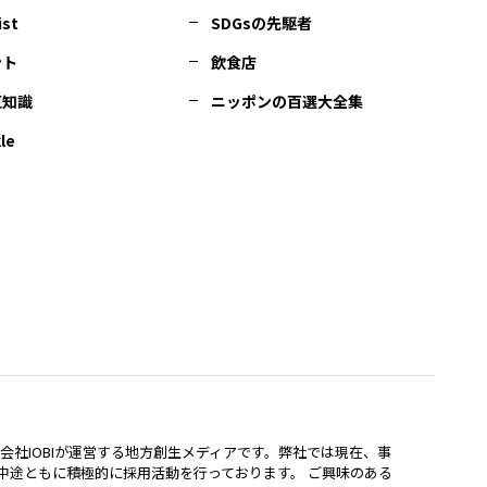
ist
SDGsの先駆者
ント
飲食店
豆知識
ニッポンの百選大全集
le
lは、株式会社IOBIが運営する地方創生メディアです。弊社では現在、事
中途ともに積極的に採用活動を行っております。 ご興味のある