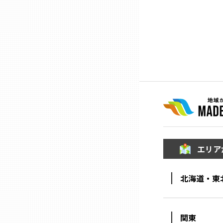
ニッポンの百選大全集
群馬
Sporkle
埼玉
千葉
東京23区
多摩地域
エリア
神奈川
北海道・東
新潟
関東
富山