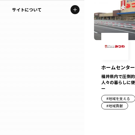
地域を代表する企業100選
記事ライター
サイトについて
岩手
プレスリリース
アンバサダー
私たちの理念
宮城
行政連携記事
お問い合わせ
MILCプロジェクト
秋田
運営会社情報
選出企業特別対談
山形
ホームセンター
Localist
福井県内で圧倒的
人々の暮らしに便
SDGsの先駆者
福島
ー
イベント
#
地域を支える
茨城
#
地域貢献
飲食店
栃木
地域豆知識