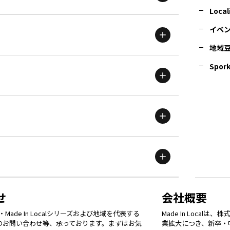
北海道
エリア
Local
イベ
地域
茨城
エリア
青森
エリア
Spork
新潟
エリア
栃木
エリア
岩手
エリア
滋賀
エリア
富山
エリア
群馬
エリア
宮城
エリア
鳥取
エリア
京都
エリア
石川
エリア
埼玉
エリア
秋田
エリア
せ
会社概要
福岡
エリア
ade In Localシリーズおよび地域を代表する
Made In Loca
島根
エリア
大阪市
エリア
てのお問い合わせ等、承っております。まずはお気
業拡大につき、新卒・
福井
エリア
千葉
エリア